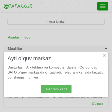
Toggl
navig
Asar janrlari
Asarlar
nigor
×
Ayti o`quv markaz
Dasturlash, Arxitektura va kompyuter darslari Qo`qondagi
Dardoki, yo‘q jahon elida sharmsorlig‘...
BATO o`quv markazida o`rgatiladi. Telegram kanalda kuzatib
borishingiz mumkin
Ushbu muxammasda shoirning olam va odam haqidagi
o‘ylari aks etgan. Bunda shoir inson ma’naviy dunyosi
borasidagi mushohadalarini ishqiy qobiqqa solib beradi.
Telegram kanal
256
Taxmis muxammas
Muhammadniyoz Komil Xorazmiy
O'qing