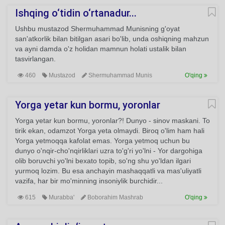
Ishqing o‘tidin o‘rtanadur...
Ushbu mustazod Shermuhammad Munisning g'oyat
san'atkorlik bilan bitilgan asari bo'lib, unda oshiqning mahzun
va ayni damda o'z holidan mamnun holati ustalik bilan
tasvirlangan.
460
Mustazod
Shermuhammad Munis
O'qing
Yorga yetar kun bormu, yoronlar
Yorga yetar kun bormu, yoronlar?! Dunyo - sinov maskani. To
tirik ekan, odamzot Yorga yeta olmaydi. Biroq o'lim ham hali
Yorga yetmoqqa kafolat emas. Yorga yetmoq uchun bu
dunyo o'nqir-cho'nqirliklari uzra to'g'ri yo'lni - Yor dargohiga
olib boruvchi yo'lni bexato topib, so'ng shu yo'ldan ilgari
yurmoq lozim. Bu esa anchayin mashaqqatli va mas'uliyatli
vazifa, har bir mo'minning insoniylik burchidir...
615
Murabba'
Boborahim Mashrab
O'qing