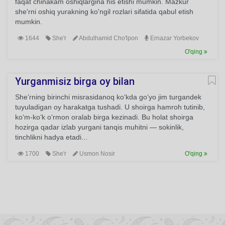
faqat chinakam oshiqlargina his etishi mumkin. Mazkur
she'rni oshiq yurakning ko'ngil rozlari sifatida qabul etish
mumkin.
1644
She'r
Abdulhamid Cho'lpon
Ernazar Yorbekov
O'qing
Yurganmisiz birga oy bilan
She’rning birinchi misrasidanoq ko‘kda go‘yo jim turgandek
tuyuladigan oy harakatga tushadi. U shoirga hamroh tutinib,
ko‘m-ko‘k o‘rmon oralab birga kezinadi. Bu holat shoirga
hozirga qadar izlab yurgani tanqis muhitni — sokinlik,
tinchlikni hadya etadi...
1700
She'r
Usmon Nosir
O'qing