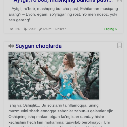
– Aytgil, ro‘bob, mashqing buncha past, Eshitaman musiqang
arang? – Evoh, egam, so‘ylaganing rost, Yo men nosoz, yoki
sen garang!
126
She'r
Amirqul Po'lkan
O'qing
Suygan choqlarda
Ishq va Oshiqlik... Bu so'zlarni ta'riflamoqqa, uning
mazmunini sharh etmoqqa zabonlar zabun-u qalamlar ojiz.
Oshiqning ishq makon etgan ko'nglidan qanday hislar
kechishini hech kim mukammal tasvirlab berolmaydi. Uni