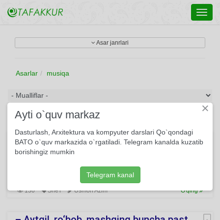
Toggl
navig
Asar janrlari
Asarlar
musiqa
×
Ayti o`quv markaz
Dasturlash, Arxitektura va kompyuter darslari Qo`qondagi
Tungi konsert
BATO o`quv markazida o`rgatiladi. Telegram kanalda kuzatib
borishingiz mumkin
"Shashmaqom"ning qay sho‘basida Yig‘layotir ko‘nglim bu
kecha? Musiqani bo‘lmagin, bedard... Olam temir zirhini
yechar...
Telegram kanal
130
She'r
Usmon Azim
O'qing
– Aytgil, ro‘bob, mashqing buncha past...