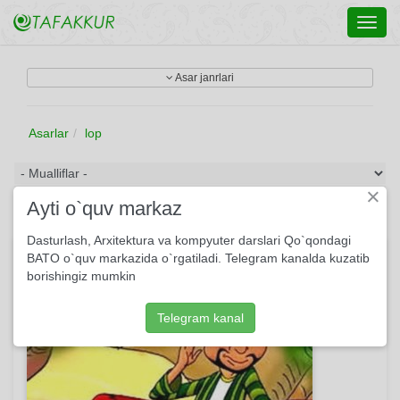
Toggl
navig
Asar janrlari
Asarlar
lop
×
Ayti o`quv markaz
Dasturlash, Arxitektura va kompyuter darslari Qo`qondagi
Lopchi
BATO o`quv markazida o`rgatiladi. Telegram kanalda kuzatib
borishingiz mumkin
Telegram kanal