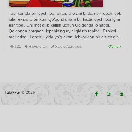
Toshkentda bir lopchi bor ekan. U o‘zini birdan-bir lopchi deb
bilar ekan. U bir kuni Qo‘qonda ham bir katta lopchi borligini
eshitibdi. Uni mot qilib kelish uchun Qo‘qonga jo‘nabdi.
Qo‘qonga borgach, lopchining uyini qidirib topibdi. Eshikni
taqillatibdi. Lopchi uyida yo‘q ekan. Ichkaridan bir qiz chiqib...
621
Hajviy ertak
Xalq og'zaki ijodi
O'qing
Tafakkur
© 2026