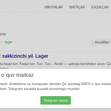
HIKOYALAR
SHE'RLAR
G'AZALLAR
arlar
r
lager
z sakkizinchi yil. Lager
a faqat tun. Faqat tun. Tun. Tun... Azobi — qabrga borishdan uzun. Qah
talin"...
i o`quv markaz
She'r
Usmon Azim
rlash, Arxitektura va kompyuter darslari Qo`qondagi BATO o`quv mark
iladi. Telegram kanalda kuzatib borishingiz mumkin
Telegram kanal