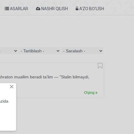
ASARLAR
NASHR QILISH
A'ZO BO'LISH
raton muallim beradi ta’lim — "Stalin bilmaydi,
×
O'qing
azida