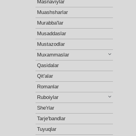
Masnaviylar
Muashsharlar
Murabba'lar
Musaddaslar
Mustazodlar
Muxammaslar
Qasidalar
Qit'alar
Romanlar
Ruboiylar
She'rlar
Tarje'bandlar
Tuyuqlar