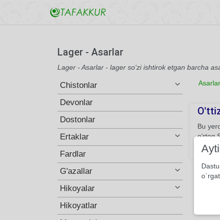
Lager - Asarlar
Lager - Asarlar - lager so'zi ishtirok etgan barcha as
Asarla
Chistonlar
Devonlar
O'tti
Dostonlar
Bu yerd
Ertaklar
o‘rtoq S
Ayt
117
Fardlar
Dastu
G'azallar
o`rgat
Hikoyalar
Hikoyatlar