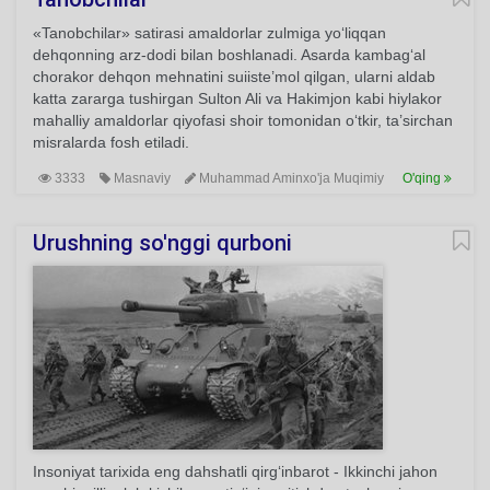
«Tanobchilar» satirasi amaldorlar zulmiga yo‘liqqan
dehqonning arz-dodi bilan boshlanadi. Asarda kambag‘al
chorakor dehqon mehnatini suiiste’mol qilgan, ularni aldab
katta zararga tushirgan Sulton Ali va Hakimjon kabi hiylakor
mahalliy amaldorlar qiyofasi shoir tomonidan o‘tkir, ta’sirchan
misralarda fosh etiladi.
3333
Masnaviy
Muhammad Aminxo'ja Muqimiy
O'qing
Urushning so'nggi qurboni
Insoniyat tarixida eng dahshatli qirg‘inbarot - Ikkinchi jahon