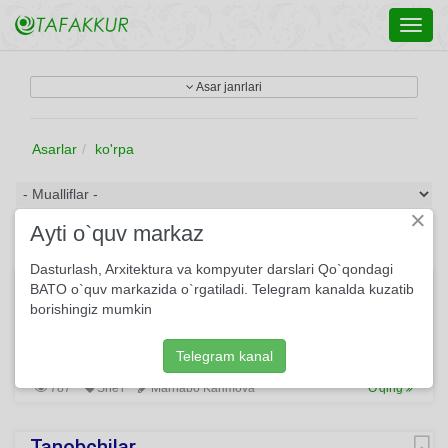
Toggl
navig
Asar janrlari
Asarlar
ko'rpa
×
Ayti o`quv markaz
Dasturlash, Arxitektura va kompyuter darslari Qo`qondagi
Zamonaviy vahshiylik
BATO o`quv markazida o`rgatiladi. Telegram kanalda kuzatib
borishingiz mumkin
Er dedi, xotiniga Gazeta o‘qib turib: -Arab bo'lib qolmapmiz,
Yaxshiyam xudo urib. Qara,bu vahshiylarni, Shunaqayam
bo‘larkan. Qiz tug‘ilsa chaqaloq, Yerni kovlab ko‘markan...
Telegram kanal
787
She'r
Marhabo Karimova
O'qing
Tanobchilar