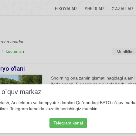
HIKOYALAR
SHE'RLAR
G'AZALLAR
archa asarlar
r
kechmish
ryo o'lani
Shoirning ona zamin qismati haqidagi alamli o
ifodalangan. Bu she’r xalq o‘lanlari ruhi, oh
ta’rif-tavsifi, ikkinchi tomonda shoirning dar
i o`quv markaz
tashvish-zorlari. Undagi o‘ta samimiy, cheksiz
kuygan dilning o‘tli zorlari singari o‘quvchi q
rlash, Arxitektura va kompyuter darslari Qo`qondagi BATO o`quv mark
soladi...
iladi. Telegram kanalda kuzatib borishingiz mumkin
3
She'r
Erkin Vohidov
Telegram kanal