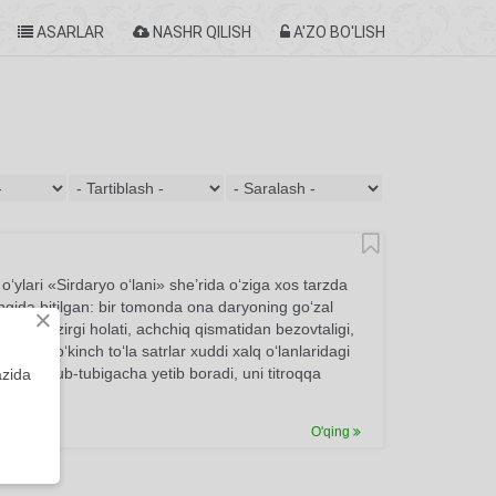
ASARLAR
NASHR QILISH
A'ZO BO'LISH
‘ylari «Sirdaryo o‘lani» she’rida o‘ziga xos tarzda
angida bitilgan: bir tomonda ona daryoning go‘zal
×
yoning hozirgi holati, achchiq qismatidan bezovtaligi,
 mehr, o‘kinch to‘la satrlar xuddi xalq o‘lanlaridagi
albining tub-tubigacha yetib boradi, uni titroqqa
azida
O'qing