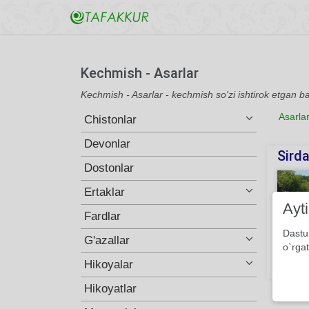
Kechmish - Asarlar
Kechmish - Asarlar - kechmish so'zi ishtirok etgan b
Asarla
Chistonlar
Devonlar
Sirda
Dostonlar
Ertaklar
Ayt
Fardlar
Dastu
G'azallar
o`rgat
Hikoyalar
110
Hikoyatlar