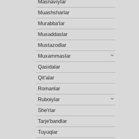
Masnaviylar
Muashsharlar
Murabba'lar
Musaddaslar
Mustazodlar
Muxammaslar
Qasidalar
Qit'alar
Romanlar
Ruboiylar
She'rlar
Tarje'bandlar
Tuyuqlar