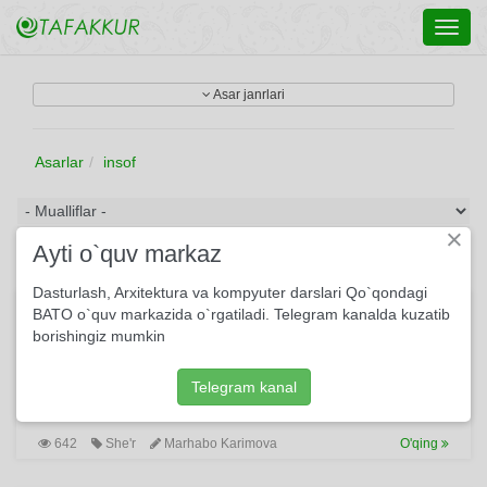
Toggl
navig
Asar janrlari
Asarlar
insof
×
Ayti o`quv markaz
Dasturlash, Arxitektura va kompyuter darslari Qo`qondagi
Insof
BATO o`quv markazida o`rgatiladi. Telegram kanalda kuzatib
borishingiz mumkin
Quyilmadi hech erim, Ichim to'la o'kinish. Ellik yoshdan oshsa
ham, Araq, ishrat, so'kinish. Shunday bezor bo'ldimki,
Zirillardim kelsa ham. Xafa bo'lmasdim, agar Javobimni
Telegram kanal
bersa ham...
642
She'r
Marhabo Karimova
O'qing