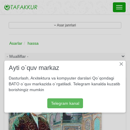
Toggl
navig
Asar janrlari
Asarlar
hassa
×
Ayti o`quv markaz
Dasturlash, Arxitektura va kompyuter darslari Qo`qondagi
Navoiy
BATO o`quv markazida o`rgatiladi. Telegram kanalda kuzatib
borishingiz mumkin
Telegram kanal