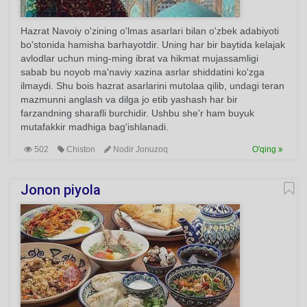
Hazrat Navoiy o'zining o'lmas asarlari bilan o'zbek adabiyoti
bo'stonida hamisha barhayotdir. Uning har bir baytida kelajak
avlodlar uchun ming-ming ibrat va hikmat mujassamligi
sabab bu noyob ma'naviy xazina asrlar shiddatini ko'zga
ilmaydi. Shu bois hazrat asarlarini mutolaa qilib, undagi teran
mazmunni anglash va dilga jo etib yashash har bir
farzandning sharafli burchidir. Ushbu she'r ham buyuk
mutafakkir madhiga bag'ishlanadi.
502
Chiston
Nodir Jonuzoq
O'qing
Jonon piyola