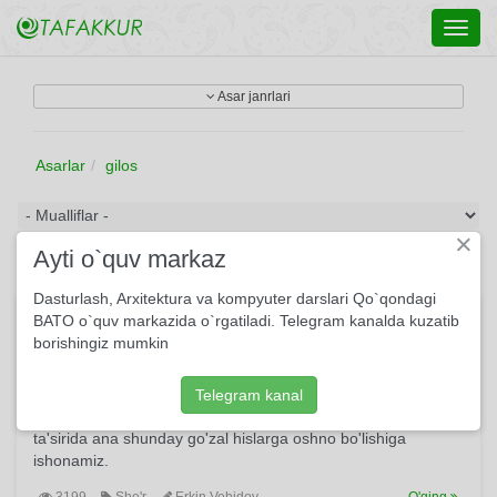
Toggl
navig
Asar janrlari
Asarlar
gilos
×
Ayti o`quv markaz
Dasturlash, Arxitektura va kompyuter darslari Qo`qondagi
Rashkim
BATO o`quv markazida o`rgatiladi. Telegram kanalda kuzatib
borishingiz mumkin
Mazkur she'r muhabbatga egiz tuyg'u rashk xususida. Lirik
qahramon sevgan yorini begonalar tugul hatto o'zidan ham
qizg'onib, uzoqroq termulib qolsa, ko'zidan ham g'ash bo'lib
Telegram kanal
yurishini aytar ekan, o'quvchi qalbi ham bu go'zal tasvir
ta'sirida ana shunday go'zal hislarga oshno bo'lishiga
ishonamiz.