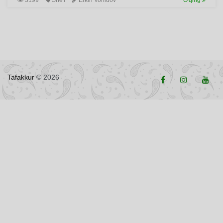
3199
She'r
Erkin Vohidov
O'qing
Tafakkur
© 2026