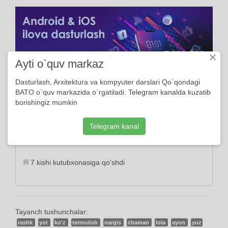
×
Ayti o`quv markaz
Dasturlash, Arxitektura va kompyuter darslari Qo`qondagi
BATO o`quv markazida o`rgatiladi. Telegram kanalda kuzatib
Ma'lumot
borishingiz mumkin
2017, 16-Fevralda yuklangan
Telegram kanal
3203 marta ko'rildi
7 kishi kutubxonasiga qo'shdi
Tayanch tushunchalar:
rashk
yot
ko'z
termulish
nargis
chaman
lola
ayon
yuz