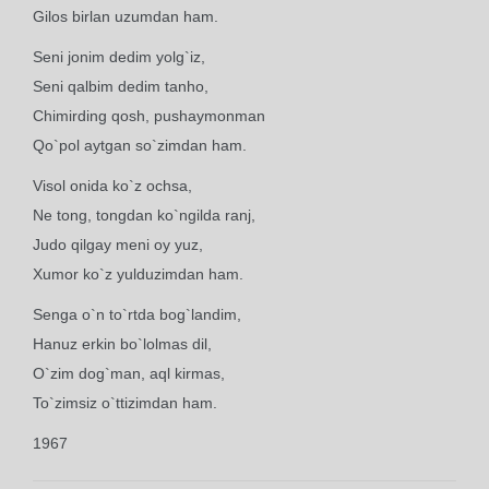
Gilos birlan uzumdan ham.
Seni jonim dedim yolg`iz,
Seni qalbim dedim tanho,
Chimirding qosh, pushaymonman
Qo`pol aytgan so`zimdan ham.
Visol onida ko`z ochsa,
Ne tong, tongdan ko`ngilda ranj,
Judo qilgay meni oy yuz,
Xumor ko`z yulduzimdan ham.
Senga o`n to`rtda bog`landim,
Hanuz erkin bo`lolmas dil,
O`zim dog`man, aql kirmas,
To`zimsiz o`ttizimdan ham.
1967