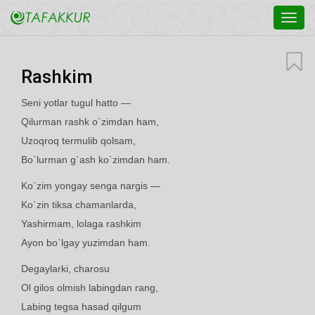
Toggl
navig
Rashkim
Seni yotlar tugul hatto —
Qilurman rashk o`zimdan ham,
Uzoqroq termulib qolsam,
Bo`lurman g`ash ko`zimdan ham.
Ko`zim yongay senga nargis —
Ko`zin tiksa chamanlarda,
Yashirmam, lolaga rashkim
Ayon bo`lgay yuzimdan ham.
Degaylarki, charosu
Ol gilos olmish labingdan rang,
Labing tegsa hasad qilgum