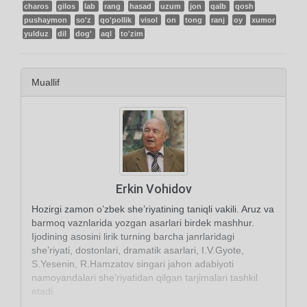
charos
gilos
lab
rang
hasad
uzum
jon
qalb
qosh
pushaymon
so'z
qo'pollik
visol
on
tong
ranj
oy
xumor
yulduz
dil
dog'
aql
to'zim
Muallif
Erkin Vohidov
Hozirgi zamon o’zbek she’riyatining taniqli vakili. Aruz va
barmoq vaznlarida yozgan asarlari birdek mashhur.
Ijodining asosini lirik turning barcha janrlaridagi
she’riyati, dostonlari, dramatik asarlari, I.V.Gyote,
S.Yesenin, R.Hamzatov singari jahon adabiyoti
namoyandalari she’riyatidan qilgan tarjimalari tashkil
etadi.