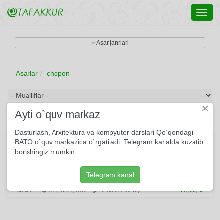
Toggl
navig
Asar janrlari
Asarlar
chopon
×
Ayti o`quv markaz
Dasturlash, Arxitektura va kompyuter darslari Qo`qondagi
Biz, millat
BATO o`quv markazida o`rgatiladi. Telegram kanalda kuzatib
borishingiz mumkin
Ushbu she'rda millatimizga xos bo'lgan qusurlar fosh etiladi.
Bu orqali shoir o'z millatini ana shu illatlardan xoli bo'lib,
tamaddunga yuz tutishini orzu qiladi.
Telegram kanal
495
Yakpora g'azal
Abdulla Avloniy
O'qing