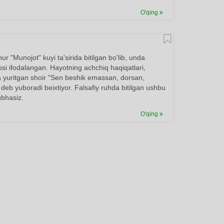
O'qing
r "Munojot" kuyi ta'sirida bitilgan bo'lib, unda
dosi ifodalangan. Hayotning achchiq haqiqatlari,
 yuritgan shoir "Sen beshik emassan, dorsan,
deb yuboradi beixtiyor. Falsafiy ruhda bitilgan ushbu
ubhasiz.
O'qing