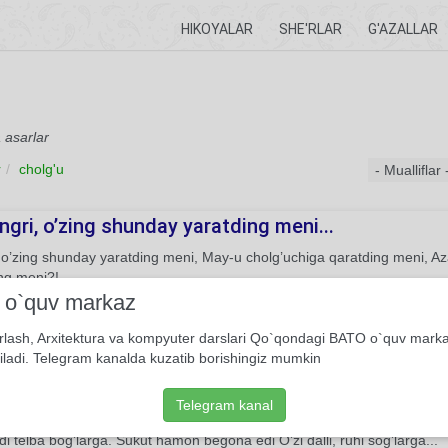
HIKOYALAR
SHE'RLAR
G'AZALLAR
a asarlar
r
cholg'u
ngri, o’zing shunday yaratding meni...
 o’zing shunday yaratding meni, May-u cholg’uchiga qaratding meni, Az
ng meni?!
i o`quv markaz
Xos ruboiy
Umar Xayyom
Behzod Muhammadkarimov
rlash, Arxitektura va kompyuter darslari Qo`qondagi BATO o`quv mark
iladi. Telegram kanalda kuzatib borishingiz mumkin
t haqida ertak
ut yashardi olamda, Mahkam tutib quloqlarini. U asrardi hamma tuyg’ud
Telegram kanal
i, Dunyo go’yo ovozsiz surat. Tashqarida qorni gul bilan Bezar edi o’
di telba bog’larga. Sukut hamon begona edi O’zi dalli, ruhi sog’larga...