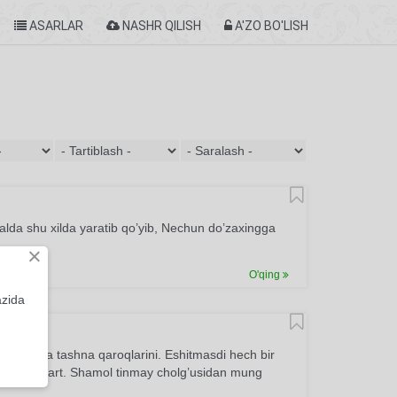
ASARLAR
NASHR QILISH
A'ZO BO'LISH
alda shu xilda yaratib qo’yib, Nechun do’zaxingga
×
O'qing
azida
an Nurga tashna qaroqlarini. Eshitmasdi hech bir
yinqaroq mart. Shamol tinmay cholg’usidan mung