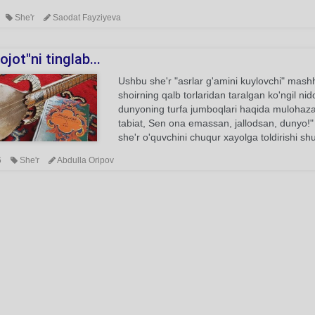
She'r
Saodat Fayziyeva
jot"ni tinglab...
Ushbu she'r "asrlar g'amini kuylovchi" mashhu
shoirning qalb torlaridan taralgan ko'ngil ni
dunyoning turfa jumboqlari haqida mulohaza
tabiat, Sen ona emassan, jallodsan, dunyo!" 
she'r o'quvchini chuqur xayolga toldirishi sh
6
She'r
Abdulla Oripov