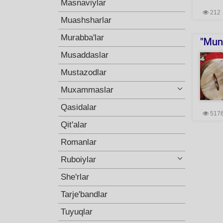
Masnaviylar
212
Muashsharlar
Murabba'lar
"Muno
Musaddaslar
Mustazodlar
Muxammaslar
Qasidalar
517
Qit'alar
Romanlar
Ruboiylar
She'rlar
Tarje'bandlar
Tuyuqlar