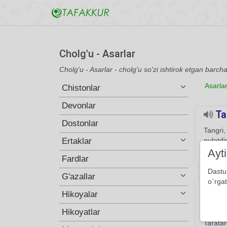
Cholg'u - Asarlar
Cholg'u - Asarlar - cholg'u so'zi ishtirok etgan barch
Asarla
Chistonlar
Devonlar
Ta
Dostonlar
Tangri,
Ertaklar
qulatdi
Ayt
285
Fardlar
Dastu
G'azallar
o`rgat
Suku
Hikoyalar
Bir suk
Hikoyatlar
tovushn
Taratar