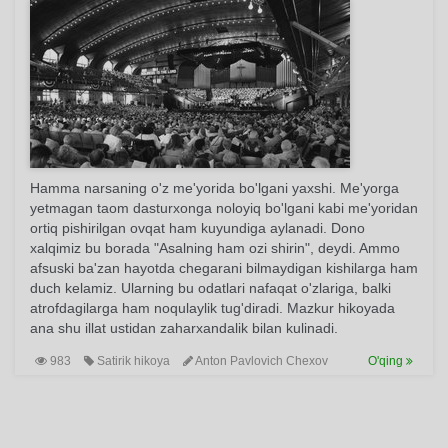
Hamma narsaning o'z me'yorida bo'lgani yaxshi. Me'yorga
yetmagan taom dasturxonga noloyiq bo'lgani kabi me'yoridan
ortiq pishirilgan ovqat ham kuyundiga aylanadi. Dono
xalqimiz bu borada "Asalning ham ozi shirin", deydi. Ammo
afsuski ba'zan hayotda chegarani bilmaydigan kishilarga ham
duch kelamiz. Ularning bu odatlari nafaqat o'zlariga, balki
atrofdagilarga ham noqulaylik tug'diradi. Mazkur hikoyada
ana shu illat ustidan zaharxandalik bilan kulinadi.
983
Satirik hikoya
Anton Pavlovich Chexov
O'qing