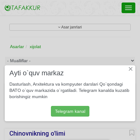
Toggl
navig
Asar janrlari
Asarlar
xijolat
×
Ayti o`quv markaz
Dasturlash, Arxitektura va kompyuter darslari Qo`qondagi
Biz va Boshliq
BATO o`quv markazida o`rgatiladi. Telegram kanalda kuzatib
borishingiz mumkin
( Hazil) Agar ishda bo‘lmasa unum, Xijolatdan qizarsa yuzlar,
Qoloqlikning gunohkori kim? – Aybdor biz, – Aybdor bizlar!
Telegram kanal
146
She'r
Amirqul Po'lkan
O'qing
Chinovnikning o'limi