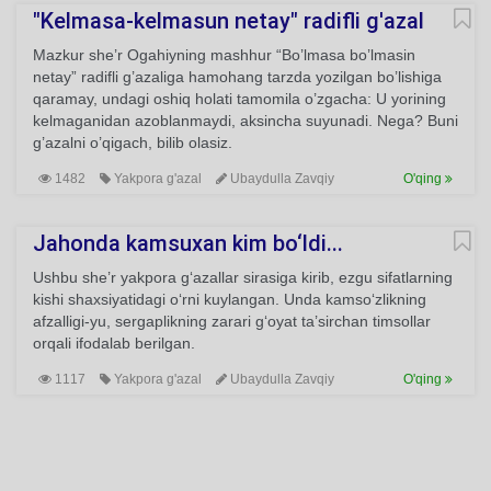
"Kelmasa-kelmasun netay" radifli g'azal
Mazkur she’r Ogahiyning mashhur “Bo’lmasa bo’lmasin
netay” radifli g’azaliga hamohang tarzda yozilgan bo’lishiga
qaramay, undagi oshiq holati tamomila o’zgacha: U yorining
kelmaganidan azoblanmaydi, aksincha suyunadi. Nega? Buni
g’azalni o’qigach, bilib olasiz.
1482
Yakpora g'azal
Ubaydulla Zavqiy
O'qing
Jahonda kamsuxan kim bo‘ldi...
Ushbu she’r yakpora g‘azallar sirasiga kirib, ezgu sifatlarning
kishi shaxsiyatidagi o‘rni kuylangan. Unda kamso‘zlikning
afzalligi-yu, sergaplikning zarari g‘oyat ta’sirchan timsollar
orqali ifodalab berilgan.
1117
Yakpora g'azal
Ubaydulla Zavqiy
O'qing