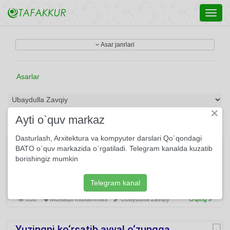
Toggl
navig
Asar janrlari
Asarlar
×
Ayti o`quv markaz
Dasturlash, Arxitektura va kompyuter darslari Qo`qondagi
"Muncha ko'p" radifli muxammas
BATO o`quv markazida o`rgatiladi. Telegram kanalda kuzatib
borishingiz mumkin
Ushbu muxammasda Zavqiyning falsafiy o’ylari o’z ifodasini
topgan. Unda shoir odam, uning hayotdagi o‘rni haqidagi o‘y-
mushohadalarini bayon qiladi.
Telegram kanal
638
Mustaqil muxammas
Ubaydulla Zavqiy
O'qing
Yuzingni ko‘rsatib avval o‘zungga