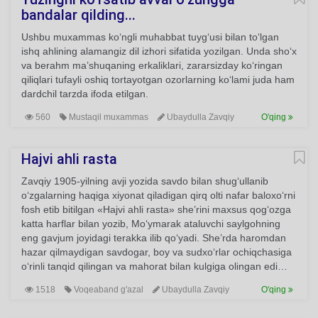
bandalar qilding...
Ushbu muxammas ko‘ngli muhabbat tuyg‘usi bilan to‘lgan
ishq ahlining alamangiz dil izhori sifatida yozilgan. Unda sho‘x
va berahm ma’shuqaning erkaliklari, zararsizday ko‘ringan
qiliqlari tufayli oshiq tortayotgan ozorlarning ko‘lami juda ham
dardchil tarzda ifoda etilgan.
560
Mustaqil muxammas
Ubaydulla Zavqiy
O'qing
Hajvi ahli rasta
Zavqiy 1905-yilning avji yozida savdo bilan shug‘ullanib
o‘zgalarning haqiga xiyonat qiladigan qirq olti nafar baloxo‘rni
fosh etib bitilgan «Hajvi ahli rasta» she’rini maxsus qog‘ozga
katta harflar bilan yozib, Mo‘ymarak ataluvchi saylgohning
eng gavjum joyidagi terakka ilib qo‘yadi. She’rda haromdan
hazar qilmaydigan savdogar, boy va sudxo‘rlar ochiqchasiga
o‘rinli tanqid qilingan va mahorat bilan kulgiga olingan edi…
1518
Voqeaband g'azal
Ubaydulla Zavqiy
O'qing