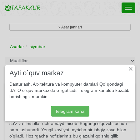
Toggl
navig
Asar janrlari
Asarlar
siymbar
×
Ayti o`quv markaz
Dasturlash, Arxitektura va kompyuter darslari Qo`qondagi
"Xoh inon, xoh inonma" radifli g'azal
BATO o`quv markazida o`rgatiladi. Telegram kanalda kuzatib
borishingiz mumkin
G‘azal tamoman turkona ruhda bitilgan. An’anaviy yetti
baytdan iborat. Ishq mavzusi qalamga olingan. Biroq bu
yerda zimdan ilohiy ishq ko‘zda tutilganini unutmaslik kerak.
Telegram kanal
G‘azalning tili – sodda, ravon. Murakkab, falsafiy – tasavvufiy
so‘z va timsollar uchramaydi hisob. Bugungi o‘quvchi uchun
ham tushunarli. Yengil kayfiyat, ayricha bir ishqiy zavq bilan
o‘qiladi. Hozirgacha hofizlarimiz bu g‘azalni qo‘shiq qilib