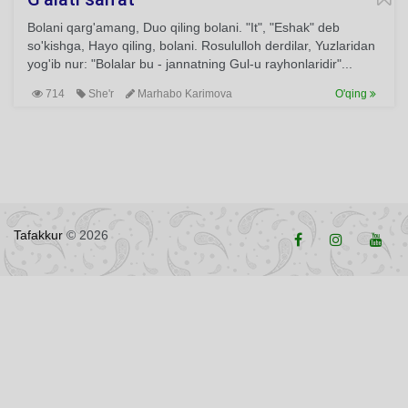
Bolani qarg'amang, Duo qiling bolani. "It", "Eshak" deb
so'kishga, Hayo qiling, bolani. Rosululloh derdilar, Yuzlaridan
yog'ib nur: "Bolalar bu - jannatning Gul-u rayhonlaridir"...
714
She'r
Marhabo Karimova
O'qing
Tafakkur
© 2026