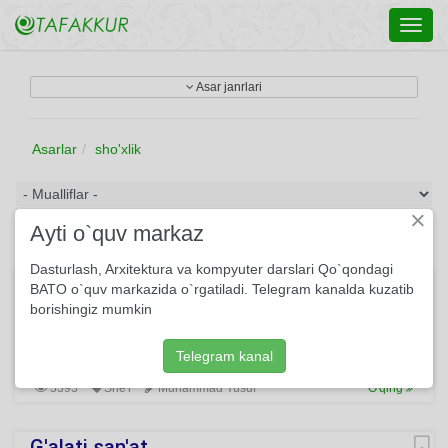
Toggl
navig
Asar janrlari
Asarlar
sho'xlik
×
Ayti o`quv markaz
Dasturlash, Arxitektura va kompyuter darslari Qo`qondagi
Shoir sevgisi
BATO o`quv markazida o`rgatiladi. Telegram kanalda kuzatib
borishingiz mumkin
Tanimayman deysiz, Bilmayman deysiz. Yorijon, nozmi bu,
Sho’xliklaringiz?.. Meni tanir hatto, Kipriklaringiz, Siz esa
shoirni Sevmayman deysiz.
Telegram kanal
5393
She'r
Muhammad Yusuf
O'qing
G'alati san'at