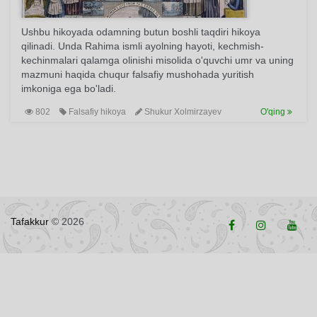
Ushbu hikoyada odamning butun boshli taqdiri hikoya
qilinadi. Unda Rahima ismli ayolning hayoti, kechmish-
kechinmalari qalamga olinishi misolida o'quvchi umr va uning
mazmuni haqida chuqur falsafiy mushohada yuritish
imkoniga ega bo'ladi.
802
Falsafiy hikoya
Shukur Xolmirzayev
O'qing
Tafakkur
© 2026