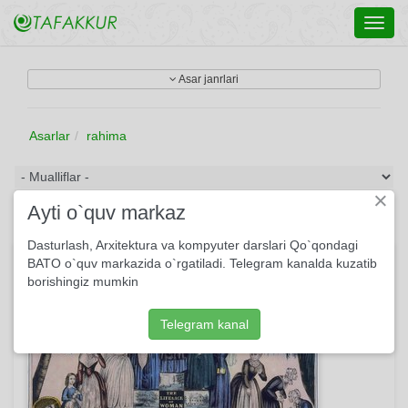
Toggl
navig
Asar janrlari
Asarlar
rahima
×
Ayti o`quv markaz
Dasturlash, Arxitektura va kompyuter darslari Qo`qondagi
Odam
BATO o`quv markazida o`rgatiladi. Telegram kanalda kuzatib
borishingiz mumkin
Telegram kanal