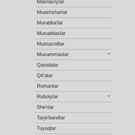
Masnaviylar
Muashsharlar
Murabba'lar
Musaddaslar
Mustazodlar
Muxammaslar
Qasidalar
Qit'alar
Romanlar
Ruboiylar
She'rlar
Tarje'bandlar
Tuyuqlar