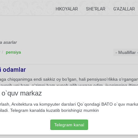
HIKOYALAR
SHE'RLAR
G'AZALLAR
a asarlar
r
pensiya
i odamlar
ga chiqqanimga endi sakkiz oy bo’lgan, hali pensiyaxo’rlikka o’rganga
averib uni ham, o’zimni ham xunob qilib yurgan edim, jiyanimning iltimo
bir lavozimda turib, pensiyaga shu yerdan chiqqanman. Shu o’n bir yil 
i o`quv markaz
ir so’z, bundan bir so’z cho’qib, tilga havas paydo qilganimda esa idora 
uncha-muncha bilib oldim. Ingliz tiliga moyil bo’lganim, albatta, tasodifiy 
rlash, Arxitektura va kompyuter darslari Qo`qondagi BATO o`quv mark
anman: ana osmonteshar imoratlaru, ana osma ko’chalaru…
iladi. Telegram kanalda kuzatib borishingiz mumkin
0
Hikoya
Abdulla Qahhor
Telegram kanal