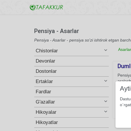
Pensiya - Asarlar
Pensiya - Asarlar - pensiya so'zi ishtirok etgan barch
Asarla
Chistonlar
Devonlar
Duml
Dostonlar
Pensiya
Ertaklar
aralash
kichik 
Ayt
Fardlar
undan b
tilini 
Dastu
G'azallar
eshitg
o`rgat
Hikoyalar
138
Hikoyatlar