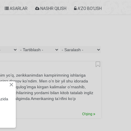
ASARLAR
NASHR QILISH
A'ZO BO'LISH
nim yo’q, zerikkanimdan kampirimning ishlariga
siga darrov ko’ndim. Men o’n bir yil shu idorada
×
davomida qulog’imga kirgan kalimalar o’rnashib,
xizmatchilarining yordami bilan kitob tatalab ingliz
emas, bolaligimda Amerikaning ta’rifini ko’p
azida
O'qing