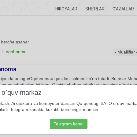
HIKOYALAR
SHE'RLAR
G'AZALLAR
 barcha asarlar
r
ogohnoma
hnoma
 ijodida uning «Ogohnoma» qasidasi salmoqli o’rin tutadi. Bu asar Mu
i munosabati bilan bitilgan. Qasida shohga tabrik va otasining o’limi 
 qasidago’ylar singari yosh hukmdorni maqtab, xushomad tulporini may
i o`quv markaz
 foydali o’gitlar beradi.
rlash, Arxitektura va kompyuter darslari Qo`qondagi BATO o`quv mark
Qasida
Muhammad Rizo Ogahiy
iladi. Telegram kanalda kuzatib borishingiz mumkin
Telegram kanal