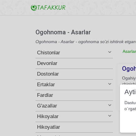
Ogohnoma - Asarlar
Ogohnoma - Asarlar - ogohnoma so'zi ishtirok etgan
Asarla
Chistonlar
Devonlar
Ogo
Dostonlar
Ogahiy
Ertaklar
chiqish
boshqa
Ayt
Fardlar
aniq va
Dastu
G'azallar
381
o`rgat
Hikoyalar
Hikoyatlar