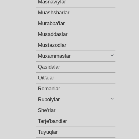
Masnaviylar
Muashsharlar
Murabba'lar
Musaddaslar
Mustazodlar
Muxammaslar
Qasidalar
Qit'alar
Romanlar
Ruboiylar
She'rlar
Tarje'bandlar
Tuyuqlar