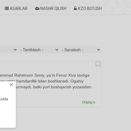
ASARLAR
NASHR QILISH
A'ZO BO'LISH
hammad Rahimxon Soniy, ya’ni Feruz Xiva taxtiga
uchun unga hamdardlik bilan boshlanadi. Ogahiy
×
donga surmaydi, balki yurt boshqarish yuzasidan
azida
O'qing