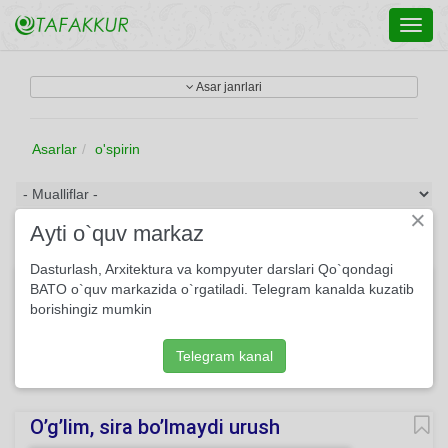
Toggl
navig
Asar janrlari
Asarlar
o'spirin
×
Ayti o`quv markaz
Dasturlash, Arxitektura va kompyuter darslari Qo`qondagi
Ilk she'rning yozilishi haqida ballada
BATO o`quv markazida o`rgatiladi. Telegram kanalda kuzatib
borishingiz mumkin
Ko‘kda uchar qirqta kabutar, Bir o‘spirin yugurar yerda.
Qushlar bilan manzillar o‘tar, O‘tib borar daladan, qirdan.
Telegram kanal
181
She'r
Usmon Azim
O'qing
O’g’lim, sira bo’lmaydi urush