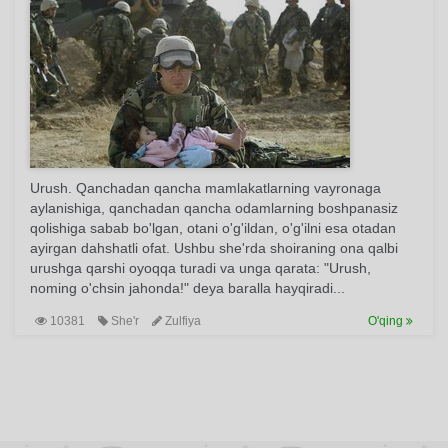
Urush. Qanchadan qancha mamlakatlarning vayronaga
aylanishiga, qanchadan qancha odamlarning boshpanasiz
qolishiga sabab bo'lgan, otani o'g'ildan, o'g'ilni esa otadan
ayirgan dahshatli ofat. Ushbu she'rda shoiraning ona qalbi
urushga qarshi oyoqqa turadi va unga qarata: "Urush,
noming o'chsin jahonda!" deya baralla hayqiradi...
10381
She'r
Zulfiya
O'qing