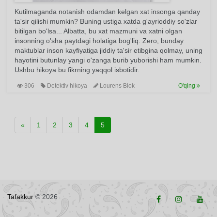
Kutilmaganda notanish odamdan kelgan xat insonga qanday
ta'sir qilishi mumkin? Buning ustiga xatda g'ayrioddiy so'zlar
bitilgan bo'lsa... Albatta, bu xat mazmuni va xatni olgan
insonning o'sha paytdagi holatiga bog'liq. Zero, bunday
maktublar inson kayfiyatiga jiddiy ta'sir etibgina qolmay, uning
hayotini butunlay yangi o'zanga burib yuborishi ham mumkin.
Ushbu hikoya bu fikrning yaqqol isbotidir.
306
Detektiv hikoya
Lourens Blok
O'qing
«
1
2
3
4
5
Tafakkur
© 2026