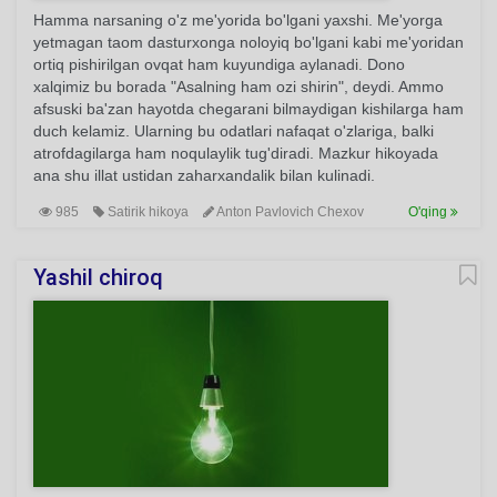
Hamma narsaning o'z me'yorida bo'lgani yaxshi. Me'yorga
yetmagan taom dasturxonga noloyiq bo'lgani kabi me'yoridan
ortiq pishirilgan ovqat ham kuyundiga aylanadi. Dono
xalqimiz bu borada "Asalning ham ozi shirin", deydi. Ammo
afsuski ba'zan hayotda chegarani bilmaydigan kishilarga ham
duch kelamiz. Ularning bu odatlari nafaqat o'zlariga, balki
atrofdagilarga ham noqulaylik tug'diradi. Mazkur hikoyada
ana shu illat ustidan zaharxandalik bilan kulinadi.
985
Satirik hikoya
Anton Pavlovich Chexov
O'qing
Yashil chiroq