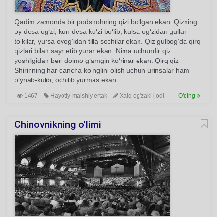
Qadim zamonda bir podshohning qizi bo‘lgan ekan. Qizning
oy desa og‘zi, kun desa ko‘zi bo‘lib, kulsa og‘zidan gullar
to‘kilar, yursa oyog‘idan tilla sochilar ekan. Qiz gulbog‘da qirq
qizlari bilan sayr etib yurar ekan. Nima uchundir qiz
yoshligidan beri doimo g‘amgin ko‘rinar ekan. Qirq qiz
Shirinning har qancha ko‘nglini olish uchun urinsalar ham
o‘ynab-kulib, ochilib yurmas ekan...
1467
Hayotiy-maishiy ertak
Xalq og'zaki ijodi
O'qing
Chinovnikning o'limi