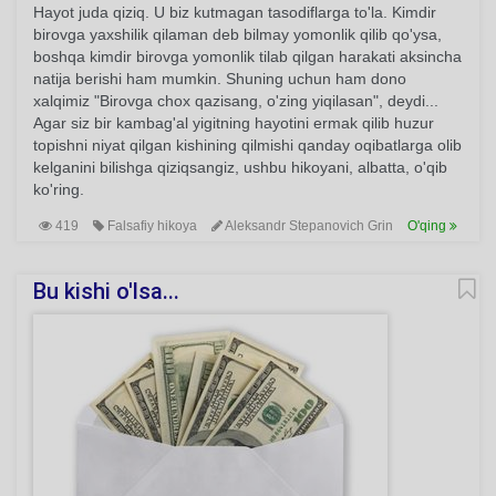
Hayot juda qiziq. U biz kutmagan tasodiflarga to'la. Kimdir
birovga yaxshilik qilaman deb bilmay yomonlik qilib qo'ysa,
boshqa kimdir birovga yomonlik tilab qilgan harakati aksincha
natija berishi ham mumkin. Shuning uchun ham dono
xalqimiz "Birovga chox qazisang, o'zing yiqilasan", deydi...
Agar siz bir kambag'al yigitning hayotini ermak qilib huzur
topishni niyat qilgan kishining qilmishi qanday oqibatlarga olib
kelganini bilishga qiziqsangiz, ushbu hikoyani, albatta, o'qib
ko'ring.
419
Falsafiy hikoya
Aleksandr Stepanovich Grin
O'qing
Bu kishi o'lsa...