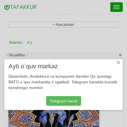
Toggl
navig
Asar janrlari
Asarlar
o'y
×
Ayti o`quv markaz
Dasturlash, Arxitektura va kompyuter darslari Qo`qondagi
Farhod va Shirin
BATO o`quv markazida o`rgatiladi. Telegram kanalda kuzatib
borishingiz mumkin
Telegram kanal