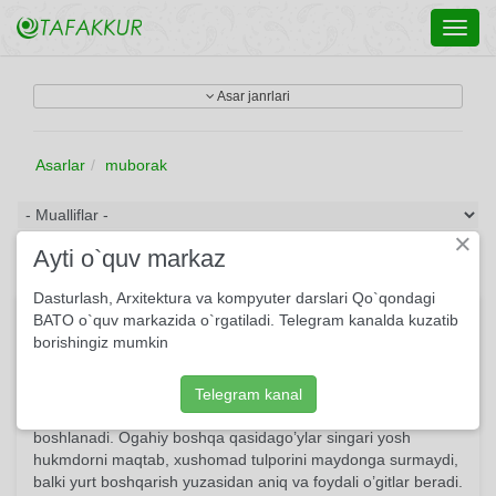
Toggl
navig
Asar janrlari
Asarlar
muborak
×
Ayti o`quv markaz
Dasturlash, Arxitektura va kompyuter darslari Qo`qondagi
Ogohnoma
BATO o`quv markazida o`rgatiladi. Telegram kanalda kuzatib
borishingiz mumkin
Ogahiy ijodida uning «Ogohnoma» qasidasi salmoqli o’rin
tutadi. Bu asar Muhammad Rahimxon Soniy, ya’ni Feruz Xiva
taxtiga chiqishi munosabati bilan bitilgan. Qasida shohga
Telegram kanal
tabrik va otasining o’limi uchun unga hamdardlik bilan
boshlanadi. Ogahiy boshqa qasidago’ylar singari yosh
hukmdorni maqtab, xushomad tulporini maydonga surmaydi,
balki yurt boshqarish yuzasidan aniq va foydali o’gitlar beradi.