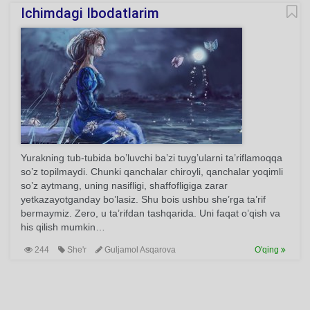
Ichimdagi Ibodatlarim
Yurakning tub-tubida bo’luvchi ba’zi tuyg’ularni ta’riflamoqqa
so’z topilmaydi. Chunki qanchalar chiroyli, qanchalar yoqimli
so’z aytmang, uning nasifligi, shaffofligiga zarar
yetkazayotganday bo’lasiz. Shu bois ushbu she’rga ta’rif
bermaymiz. Zero, u ta’rifdan tashqarida. Uni faqat o’qish va
his qilish mumkin…
244
She'r
Guljamol Asqarova
O'qing