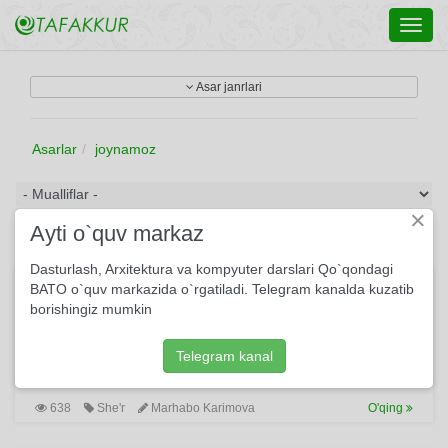
Toggl
navig
Asar janrlari
Asarlar
joynamoz
×
Ayti o`quv markaz
Dasturlash, Arxitektura va kompyuter darslari Qo`qondagi
Insof
BATO o`quv markazida o`rgatiladi. Telegram kanalda kuzatib
borishingiz mumkin
Quyilmadi hech erim, Ichim to'la o'kinish. Ellik yoshdan oshsa
ham, Araq, ishrat, so'kinish. Shunday bezor bo'ldimki,
Zirillardim kelsa ham. Xafa bo'lmasdim, agar Javobimni
Telegram kanal
bersa ham...
638
She'r
Marhabo Karimova
O'qing