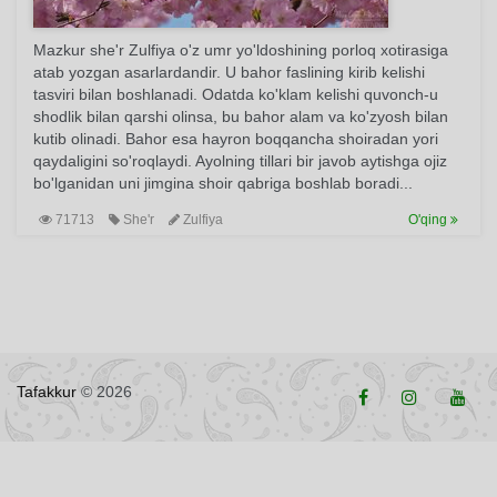
Mazkur she'r Zulfiya o'z umr yo'ldoshining porloq xotirasiga
atab yozgan asarlardandir. U bahor faslining kirib kelishi
tasviri bilan boshlanadi. Odatda ko'klam kelishi quvonch-u
shodlik bilan qarshi olinsa, bu bahor alam va ko'zyosh bilan
kutib olinadi. Bahor esa hayron boqqancha shoiradan yori
qaydaligini so'roqlaydi. Ayolning tillari bir javob aytishga ojiz
bo'lganidan uni jimgina shoir qabriga boshlab boradi...
71713
She'r
Zulfiya
O'qing
Tafakkur
© 2026