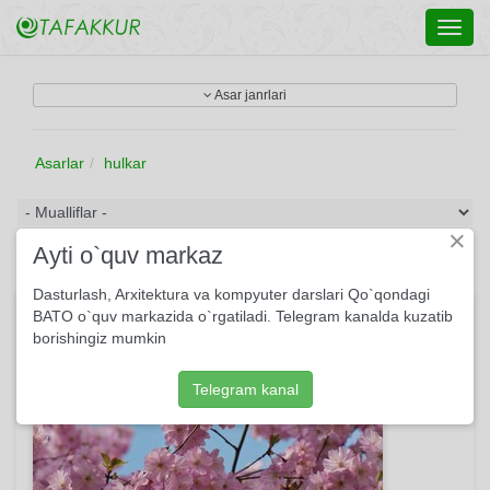
Toggl
navig
Asar janrlari
Asarlar
hulkar
×
Ayti o`quv markaz
Dasturlash, Arxitektura va kompyuter darslari Qo`qondagi
Bahor keldi seni so'roqlab...
BATO o`quv markazida o`rgatiladi. Telegram kanalda kuzatib
borishingiz mumkin
Telegram kanal