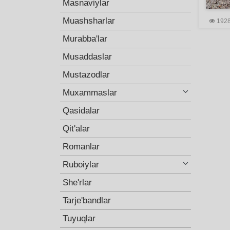
Masnaviylar
Muashsharlar
192
Murabba'lar
Musaddaslar
Mustazodlar
Muxammaslar
Qasidalar
Qit'alar
Romanlar
Ruboiylar
She'rlar
Tarje'bandlar
Tuyuqlar