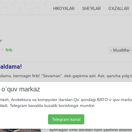
HIKOYALAR
SHE'RLAR
G'AZALLAR
ar
r
firib
, aldama!
ldama, bermagin firib! “Sevaman”, deb gapirma asti. Axir, qancha yolg‘o
She'r
Shavkat Odiljon
i o`quv markaz
rlash, Arxitektura va kompyuter darslari Qo`qondagi BATO o`quv mark
tulloh
iladi. Telegram kanalda kuzatib borishingiz mumkin
Ushbu she'r shoirning Ka'batullohga qilgan m
Yaratganga munojot tarzida bitilgan. Unda mua
Telegram kanal
uchun mag'firat va madad tilaydi. Agar she'r
aytmagan ichki dardlari ham yashirin ekanini