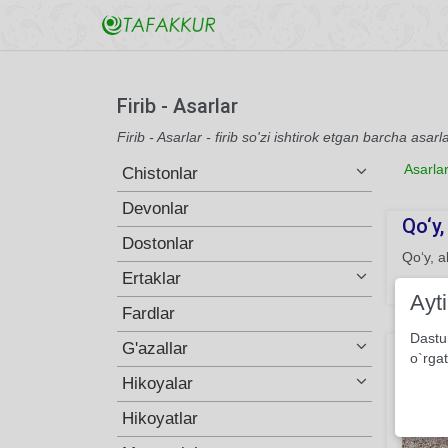
Firib - Asarlar
Firib - Asarlar - firib so'zi ishtirok etgan barcha asarl
Asarla
Chistonlar
Devonlar
Qo‘y
Dostonlar
Qo‘y, a
Ertaklar
105
Ayt
Fardlar
Dastu
Ka'ba
G'azallar
o`rgat
Hikoyalar
Hikoyatlar