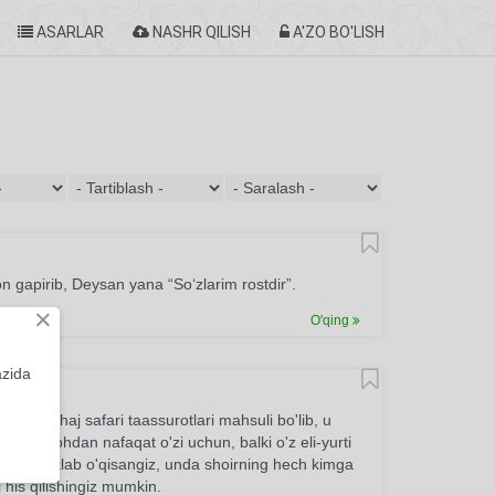
ASARLAR
NASHR QILISH
A'ZO BO'LISH
n gapirib, Deysan yana “So‘zlarim rostdir”.
×
O'qing
azida
uborak haj safari taassurotlari mahsuli bo'lib, u
llif Allohdan nafaqat o'zi uchun, balki o'z eli-yurti
ni sinchiklab o'qisangiz, unda shoirning hech kimga
 his qilishingiz mumkin.