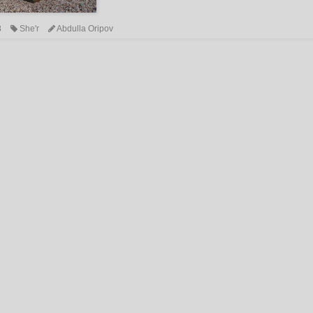
8
She'r
Abdulla Oripov