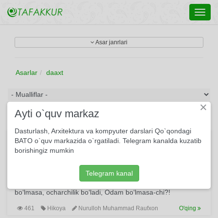
Toggl
navig
Asar janrlari
Asarlar
daaxt
×
Ayti o`quv markaz
Dasturlash, Arxitektura va kompyuter darslari Qo`qondagi
Oddiy haqiqat
BATO o`quv markazida o`rgatiladi. Telegram kanalda kuzatib
borishingiz mumkin
Bir ajib hol: mish-mishlarga boqsam, chevrada ko‘zga ilinarli
odam qolmabdi. Tasavvur qilyapsizmi, odam yo‘q! Suv
bo‘lmasa, qurg‘oqchilik bo‘ladi, narsa bo‘lmasa, yo‘qchilik
Telegram kanal
bo‘ladi, pul bo‘lmasa, kambag‘alchilik bo‘ladi, yemak
bo‘lmasa, ocharchilik bo‘ladi, Odam bo‘lmasa-chi?!
461
Hikoya
Nurulloh Muhammad Raufxon
O'qing