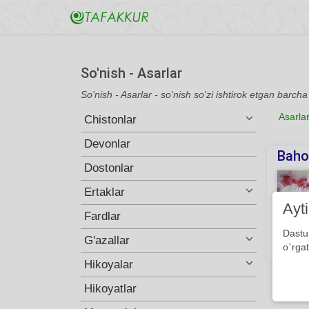
So'nish - Asarlar
So'nish - Asarlar - so'nish so'zi ishtirok etgan barcha
Asarla
Chistonlar
Devonlar
Bahor
Dostonlar
Ertaklar
Ayt
Fardlar
Dastu
G'azallar
o`rgat
190
Hikoyalar
Hikoyatlar