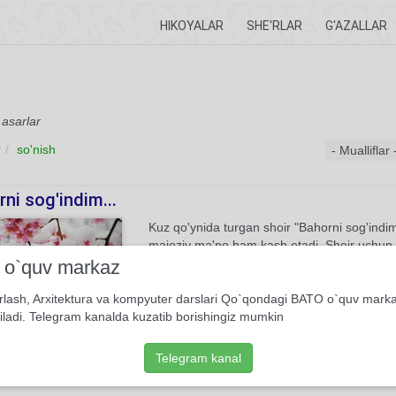
HIKOYALAR
SHE'RLAR
G'AZALLAR
 asarlar
r
so'nish
ni sog'indim...
Kuz qo'ynida turgan shoir "Bahorni sog'indim
majoziy ma'no ham kasb etadi. Shoir uchun mu
bahor istiqlol va porloq istiqbol haqidagi "ezgu
i o`quv markaz
rlash, Arxitektura va kompyuter darslari Qo`qondagi BATO o`quv mark
iladi. Telegram kanalda kuzatib borishingiz mumkin
5
She'r
Abdulhamid Cho'lpon
Telegram kanal