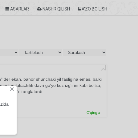
ASARLAR
NASHR QILISH
A'ZO BO'LISH
" der ekan, bahor shunchaki yil fasligina emas, balki
stamlakachilik davri go'yo kuz izg'irini kabi bo'lsa,
×
 tilaklar"ni anglatardi...
azida
O'qing