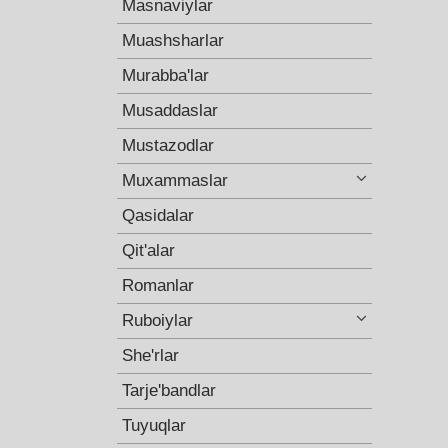
Masnaviylar
Muashsharlar
Murabba'lar
Musaddaslar
Mustazodlar
Muxammaslar
Qasidalar
Qit'alar
Romanlar
Ruboiylar
She'rlar
Tarje'bandlar
Tuyuqlar