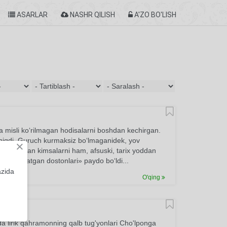
ASARLAR
NASHR QILISH
A'ZO BO'LISH
da misli ko‘rilmagan hodisalarni boshdan kechirgan.
hiqdi. Guruch kurmaksiz bo‘lmaganidek, yov
×
larini sotgan kimsalarni ham, afsuski, tarix yoddan
arni yig‘latgan dostonlari» paydo bo‘ldi...
azida
O'qing
nda lirik qahramonning qalb tug'yonlari Cho'lponga