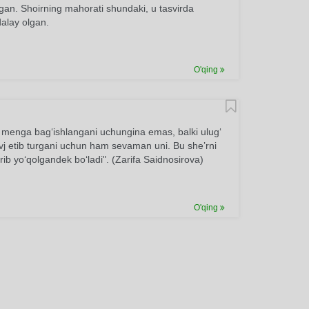
ilgan. Shoirning mahorati shundaki, u tasvirda
dalay olgan.
O'qing
’r menga bag‘ishlangani uchungina emas, balki ulug‘
vj etib turgani uchun ham sevaman uni. Bu she’rni
erib yo‘qolgandek bo‘ladi". (Zarifa Saidnosirova)
O'qing