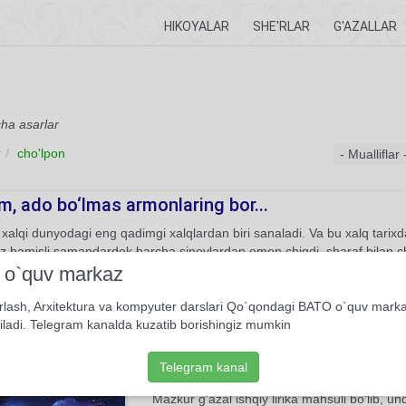
HIKOYALAR
SHE'RLAR
G'AZALLAR
cha asarlar
r
cho'lpon
m, ado bo‘lmas armonlaring bor...
xalqi dunyodagi eng qadimgi xalqlardan biri sanaladi. Va bu xalq tarix
iz bamisli samandardek barcha sinovlardan omon chiqdi, sharaf bilan c
a o‘zini chetga olgan, joni shirinlik qilib sha’nidan kechgan, hatto do‘st
i o`quv markaz
aydi. Ularning kirdikorlari tufayli yurtning «ado bo‘lmas armonlari, toshl
rlash, Arxitektura va kompyuter darslari Qo`qondagi BATO o`quv mark
64
She'r
Muhammad Yusuf
iladi. Telegram kanalda kuzatib borishingiz mumkin
Telegram kanal
ndar ishqi
Mazkur g'azal ishqiy lirika mahsuli bo'lib, u