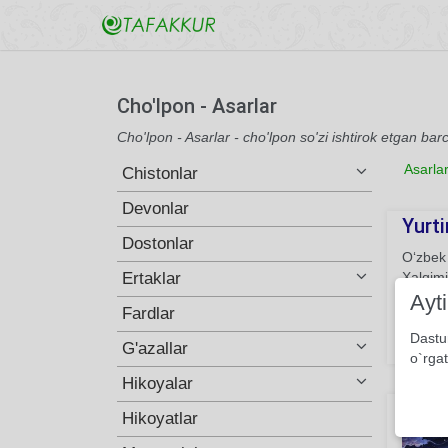
Cho'lpon - Asarlar
Cho'lpon - Asarlar - cho'lpon so'zi ishtirok etgan bar
Asarla
Chistonlar
Devonlar
Yurti
Dostonlar
O‘zbek 
Ertaklar
Xalqim
kelgand
Ayt
Fardlar
chiqarm
Dastu
G'azallar
144
o`rgat
Hikoyalar
Qala
Hikoyatlar