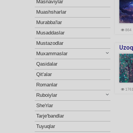
Masnaviylar
Muashsharlar
Murabba'lar
864
Musaddaslar
Mustazodlar
Uzoqd
Muxammaslar
Qasidalar
Qit'alar
Romanlar
176
Ruboiylar
She'rlar
Tarje'bandlar
Tuyuqlar