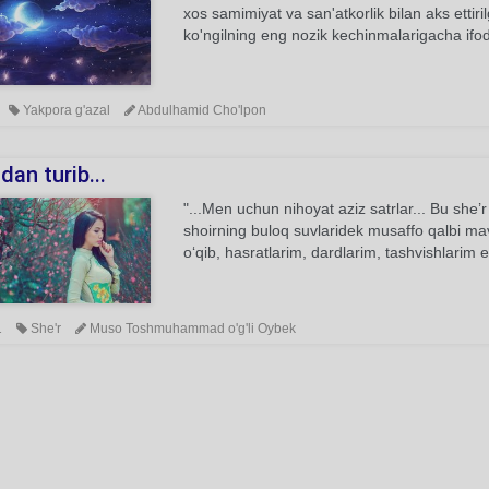
xos samimiyat va san'atkorlik bilan aks ettir
ko'ngilning eng nozik kechinmalarigacha ifo
Yakpora g'azal
Abdulhamid Cho'lpon
an turib...
"...Men uchun nihoyat aziz satrlar... Bu she
shoirning buloq suvlaridek musaffo qalbi ma
o‘qib, hasratlarim, dardlarim, tashvishlarim 
1
She'r
Muso Toshmuhammad o'g'li Oybek