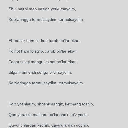
Shul hajrni men vaslga yetkursaydim,
Ko‘zlaringga termulsaydim, termulsaydim.
Ehromlar ham bir kun turob bo‘lar ekan,
Koinot ham to‘zg‘ib, xarob bo‘lar ekan.
Faqat sevgi mangu va sof bo‘lar ekan,
Bilganimni endi senga bildirsaydim,
Ko‘zlaringga termulsaydim, termulsaydim.
Ko‘z yoshlarim, shoshilmangiz, ketmang toshib,
Qon yurakka malham bo‘lar sho‘r ko‘z yoshi.
Quvonchlardan kechib, qayg‘ulardan qochib,