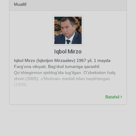
Muallif
Iqbol Mirzo
Iqbol Mirzo (Iqboljon Mirzaaliev) 1967 yil, 1 mayda
Farg'ona viloyati, Bag'dod tumaniga qarashli
Qo'shtegirmon qishlog'ida tug'ilgan. O'zbekiston halq
shoiri (2005). «Shuhrat» medali bilan taqdirlangan
(1999).
Batafsil