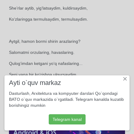
She’rlar aytib, yig‘latsaydim, kuldirsaydim,
Ko‘zlaringga termulsaydim, termulsaydim.
Aytgil, hamon bormi shirin arazlaring?
Salomatmi orzularing, havaslaring.
Qulog‘imdan ketgani yo‘q nafaslaring...
Seni yana bir ko‘rishga ulgursaydim,
×
Ayti o`quv markaz
Ko‘zlaringga termulsaydim, termulsaydim.
Dasturlash, Arxitektura va kompyuter darslari Qo`qondagi
BATO o`quv markazida o`rgatiladi. Telegram kanalda kuzatib
borishingiz mumkin
1997
Telegram kanal