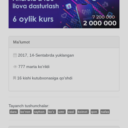
Ma'lumot
2017, 14-Sentabrda yuklangan
777 marta ko'rildi
16 kishi kutubxonasiga qo'shdi
Tayanch tushunchalar:
dara
bo'ron
rayhon
ko'z
umr
vasl
koinot
qon
nafas