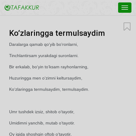
Toggl
navig
Ko‘zlaringga termulsaydim
Daralarga qamab qo‘yib bo‘ronlarni,
Tinchlantirsam yurakdagi suronlarni.
Bir erkalab, bo‘yin to‘ksam rayhonlarning,
Huzuringga men o‘zimni keltursaydim,
Ko‘zlaringga termulsaydim, termulsaydim.
Umr tushdek izsiz, shitob o‘tayotir,
Umidimni yanchib, mutab o‘tayotir.
Oy iqida shoshqin oftob o‘tayotir,