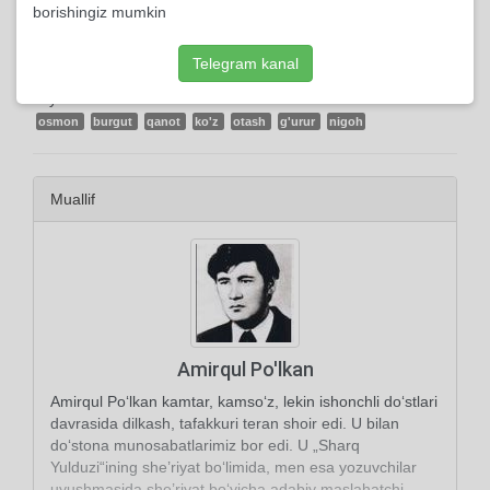
borishingiz mumkin
Telegram kanal
Tayanch tushunchalar:
osmon
burgut
qanot
ko'z
otash
g'urur
nigoh
Muallif
Amirqul Po'lkan
Amirqul Po‘lkan kamtar, kamso‘z, lekin ishonchli do‘stlari
davrasida dilkash, tafakkuri teran shoir edi. U bilan
do‘stona munosabatlarimiz bor edi. U „Sharq
Yulduzi“ining she’riyat bo‘limida, men esa yozuvchilar
uyushmasida she’riyat bo‘yicha adabiy maslahatchi