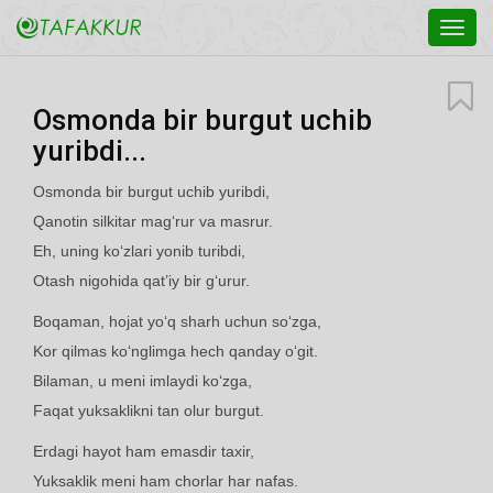
Toggl
navig
Osmonda bir burgut uchib
yuribdi...
Osmonda bir burgut uchib yuribdi,
Qanotin silkitar mag‘rur va masrur.
Eh, uning ko‘zlari yonib turibdi,
Otash nigohida qat’iy bir g‘urur.
Boqaman, hojat yo‘q sharh uchun so‘zga,
Kor qilmas ko‘nglimga hech qanday o‘git.
Bilaman, u meni imlaydi ko‘zga,
Faqat yuksaklikni tan olur burgut.
Erdagi hayot ham emasdir taxir,
Yuksaklik meni ham chorlar har nafas.