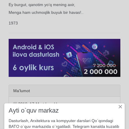
Ey burgut, qanotim yo‘q mening axir,
Menga ham uchmoqlik buyuk bir havas!..
1973
Ma'lumot
2018, 17-Martda yuklangan
×
Ayti o`quv markaz
212 marta ko'rildi
Dasturlash, Arxitektura va kompyuter darslari Qo`qondagi
BATO o`quv markazida o`rgatiladi. Telegram kanalda kuzatib
0 kishi kutubxonasiga qo'shdi