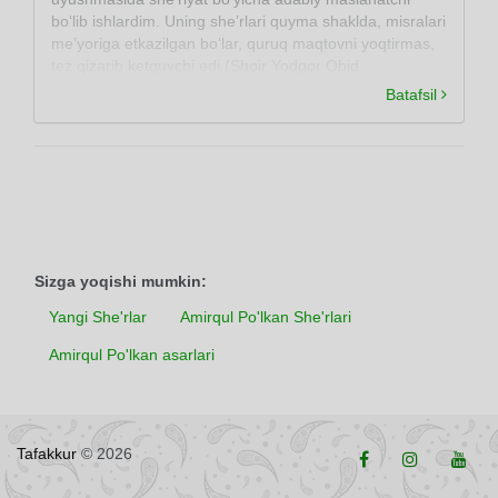
bo‘lib ishlardim. Uning she’rlari quyma shaklda, misralari
me’yoriga etkazilgan bo‘lar, quruq maqtovni yoqtirmas,
tez qizarib ketguvchi edi (Shoir Yodgor Obid
xotiralaridan).
Batafsil
Sizga yoqishi mumkin:
Yangi She'rlar
Amirqul Po'lkan She'rlari
Amirqul Po'lkan asarlari
Tafakkur
© 2026