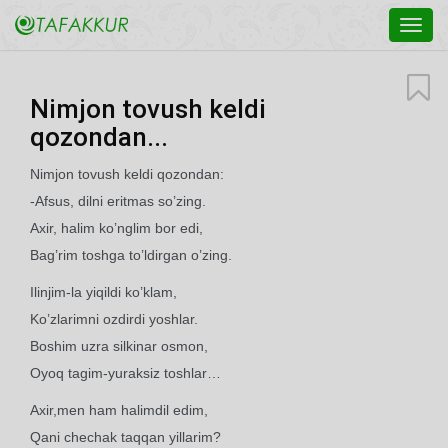
Toggl
navig
Nimjon tovush keldi
qozondan...
Nimjon tovush keldi qozondan:
-Afsus, dilni eritmas so’zing.
Axir, halim ko’nglim bor edi,
Bag’rim toshga to’ldirgan o’zing.
Ilinjim-la yiqildi ko’klam,
Ko’zlarimni ozdirdi yoshlar.
Boshim uzra silkinar osmon,
Oyoq tagim-yuraksiz toshlar…
Axir,men ham halimdil edim,
Qani chechak taqqan yillarim?