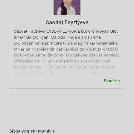
Saodat Fayziyeva
Saodat Fayzieva 1992-yil 11-iyulda Buxoro viloyati Olot
tumanida tug’ilgan. Qalbida ilmga qiziqish erta
uyg'ongan bo'lajak shoira tumandagi fizika-matematika
fanlariga ixtisoslashtirilgan 31-IBMIga o'qishga kiradi. U
2009-yilda ushbu dargohni a'lo baholar bilan tamomlab,
O’zbekiston Milliy universitetining o’zbek filologiyasi
fakultetida tahsilni davom ettiradi va bu yerda ko'plab
ustozlardan adabiyotning nozik sir-u asrorlarini
o'rganadi. Uning she'rlarida ayol qalbining eng inja va
Batafsil
sohir jihatlari mahorat bilan qalamga olingan.
Sizga yoqishi mumkin: