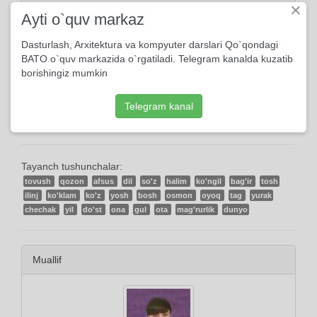
×
Ma'lumot
Ayti o`quv markaz
2017, 21-Aprelda yuklangan
Dasturlash, Arxitektura va kompyuter darslari Qo`qondagi
BATO o`quv markazida o`rgatiladi. Telegram kanalda kuzatib
111 marta ko'rildi
borishingiz mumkin
0 kishi kutubxonasiga qo'shdi
Telegram kanal
Tayanch tushunchalar:
tovush
qozon
afsus
dil
so'z
halim
ko'ngil
bag'ir
tosh
ilinj
ko'klam
ko'z
yosh
bosh
osmon
oyoq
tag
yurak
chechak
yil
do'st
ona
gul
ota
mag'rurlik
dunyo
Muallif