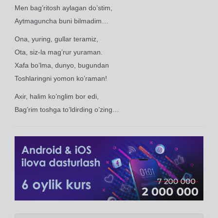
Men bag’ritosh aylagan do’stim,
Aytmaguncha buni bilmadim…
Ona, yuring, gullar teramiz,
Ota, siz-la mag’rur yuraman.
Xafa bo’lma, dunyo, bugundan
Toshlaringni yomon ko’raman!
Axir, halim ko’nglim bor edi,
Bag’rim toshga to’ldirding o’zing…