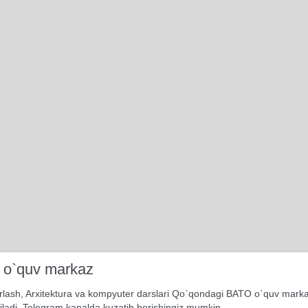
i o`quv markaz
rlash, Arxitektura va kompyuter darslari Qo`qondagi BATO o`quv mark
iladi. Telegram kanalda kuzatib borishingiz mumkin