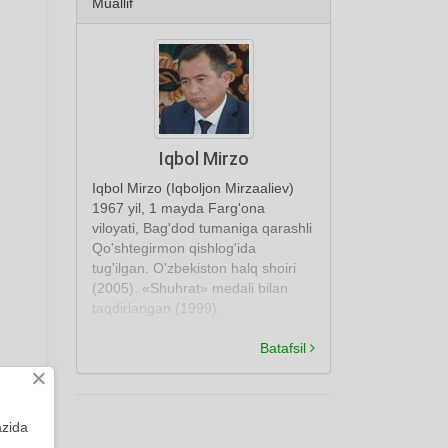
Muallif
Iqbol Mirzo
Iqbol Mirzo (Iqboljon Mirzaaliev)
1967 yil, 1 mayda Farg'ona
viloyati, Bag'dod tumaniga qarashli
Qo'shtegirmon qishlog'ida
tug'ilgan. O'zbekiston halq shoiri
(2005). «Shuhrat» medali bilan
taqdirlangan (1999).
Batafsil
×
azida