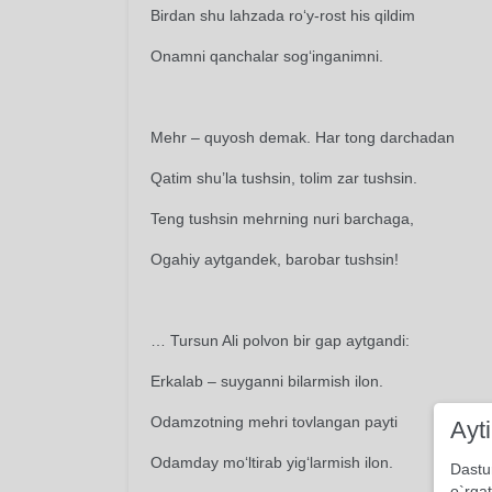
Birdan shu lahzada ro‘y-rost his qildim
Onamni qanchalar sog‘inganimni.
Mehr – quyosh demak. Har tong darchadan
Qatim shu’la tushsin, tolim zar tushsin.
Teng tushsin mehrning nuri barchaga,
Ogahiy aytgandek, barobar tushsin!
… Tursun Ali polvon bir gap aytgandi:
Erkalab – suyganni bilarmish ilon.
Odamzotning mehri tovlangan payti
Ayt
Odamday mo‘ltirab yig‘larmish ilon.
Dastu
o`rgat