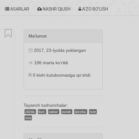
ASARLAR
NASHR QILISH
A'ZO BO'LISH
Ma'lumot
2017, 23-Iyulda yuklangan
186 marta ko'rildi
0 kishi kutubxonasiga qo'shdi
Tayanch tushunchalar:
zilzila
kun
xabar
yurak
qizcha
tom
ona