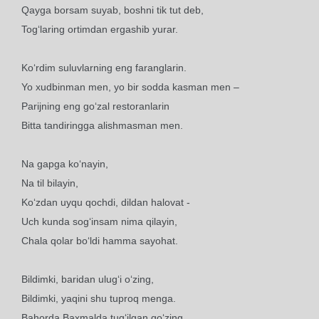
Qayga borsam suyab, boshni tik tut deb,
Tog‘laring ortimdan ergashib yurar.
Ko‘rdim suluvlarning eng faranglarin.
Yo xudbinman men, yo bir sodda kasman men –
Parijning eng go‘zal restoranlarin
Bitta tandiringga alishmasman men.
Na gapga ko‘nayin,
Na til bilayin,
Ko‘zdan uyqu qochdi, dildan halovat -
Uch kunda sog‘insam nima qilayin,
Chala qolar bo‘ldi hamma sayohat.
Bildimki, baridan ulug‘i o‘zing,
Bildimki, yaqini shu tuproq menga.
Bahorda Baxmalda tug‘ilgan qo‘zing,