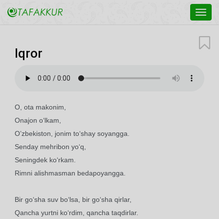
Toggl
navig
Iqror
O, ota makonim,
Onajon o‘lkam,
O’zbekiston, jonim to‘shay soyangga.
Senday mehribon yo‘q,
Seningdek ko‘rkam.
Rimni alishmasman bedapoyangga.
Bir go‘sha suv bo‘lsa, bir go‘sha qirlar,
Qancha yurtni ko‘rdim, qancha taqdirlar.