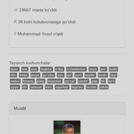
19667 marta ko'rildi
38 kishi kutubxonasiga qo'shdi
Muhammad Yusuf o'qidi
Tayanch tushunchalar:
iqror
ota
ona
makon
o'lka
o'zbekiston
soya
jon
mehr
rim
beda
poya
go'sha
suv
qir
yurt
taqdir
bosh
tog'
suluv
farang
parij
restoran
go'zal
tandir
gap
til
ko'z
uyqu
dil
xalovat
kun
sayohat
tuproq
ta'zim
rahm
Muallif