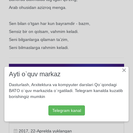
Arab ohusidan azizroq menga.
Sen bilan o‘tgan har kun bayramdir - bazm,
Sensiz bir on qolsam, vahmim keladi.
Seni bilganlarga qilaman ta’zim,
Seni bilmaslarga rahmim keladi.
×
Ayti o`quv markaz
Dasturlash, Arxitektura va kompyuter darslari Qo`qondagi
BATO o`quv markazida o`rgatiladi. Telegram kanalda kuzatib
borishingiz mumkin
Telegram kanal
Ma'lumot
2017, 22-Aprelda yuklangan