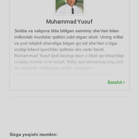
Muhammad Yusuf
Sodda va xalqona tilda bitilgan samimiy she'rlari bilan
millionlab muxlislar qalbini zabt etgan shoir. Uning millat
va yurt istiqloli sharafiga bitgan go‘zal she’rlari o‘ziga
xosligi bilano'quvchilar qalbida aks sado berdi.
Muhammad Yusuf ijodi keyingi davr o‘zbek qo‘shiqchiligi
rivojida muhim o‘rin tutadi. Milliy san’atimizning eng yirik
va iste’dodli vakillaridan tortib, havaskor
qo‘shiqchilargacha shoir she’rlarini kuyga soladilar.
Batafsil
Sizga yoqishi mumkin: