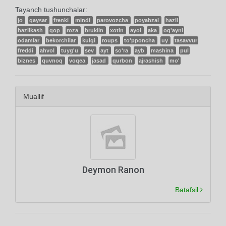
Tayanch tushunchalar:
jo
qaysar
frenki
mindi
parovozcha
poyabzal
hazil
hazilkash
qop
roza
bruklin
xotin
ayol
aka
og'ayni
odamlar
bekorchilar
kulgi
roups
to'pponcha
uy
tasavvur
freddi
ahvol
tuyg'u
sev
ayt
so'ra
ayb
mashina
pul
biznes
quvnoq
voqea
jasad
qurbon
ajrashish
mo'
Muallif
Deymon Ranon
Batafsil