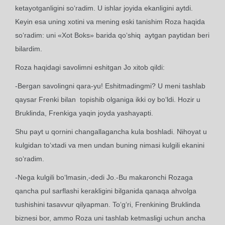
ketayotganligini so‘radim. U ishlar joyida ekanligini aytdi.
Keyin esa uning xotini va mening eski tanishim Roza haqida
so‘radim: uni «Xot Boks» barida qo‘shiq aytgan paytidan beri
bilardim.
Roza haqidagi savolimni eshitgan Jo xitob qildi:
-Bergan savolingni qara-yu! Eshitmadingmi? U meni tashlab
qaysar Frenki bilan topishib olganiga ikki oy bo‘ldi. Hozir u
Bruklinda, Frenkiga yaqin joyda yashayapti.
Shu payt u qornini changallagancha kula boshladi. Nihoyat u
kulgidan to‘xtadi va men undan buning nimasi kulgili ekanini
so‘radim.
-Nega kulgili bo‘lmasin,-dedi Jo.-Bu makaronchi Rozaga
qancha pul sarflashi kerakligini bilganida qanaqa ahvolga
tushishini tasavvur qilyapman. To‘g‘ri, Frenkining Bruklinda
biznesi bor, ammo Roza uni tashlab ketmasligi uchun ancha