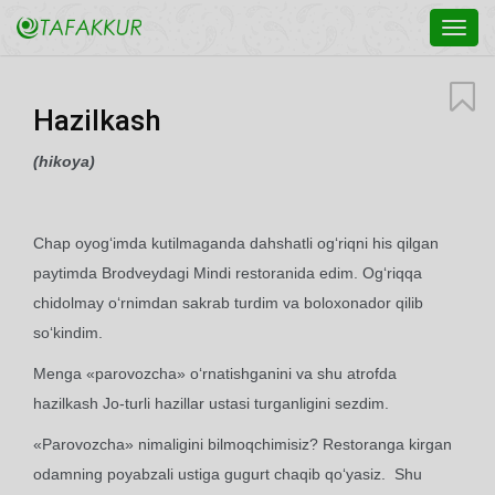
Toggl
navig
Hazilkash
(hikoya)
Chap oyog‘imda kutilmaganda dahshatli og‘riqni his qilgan
paytimda Brodveydagi Mindi restoranida edim. Og‘riqqa
chidolmay o‘rnimdan sakrab turdim va boloxonador qilib
so‘kindim.
Menga «parovozcha» o‘rnatishganini va shu atrofda
hazilkash Jo-turli hazillar ustasi turganligini sezdim.
«Parovozcha» nimaligini bilmoqchimisiz? Restoranga kirgan
odamning poyabzali ustiga gugurt chaqib qo‘yasiz. Shu