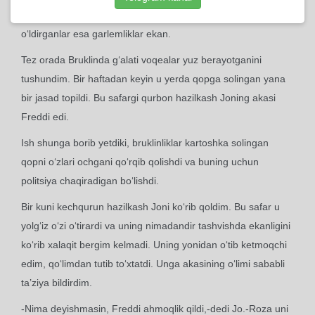
Aytishlaricha, o‘lganlar qaysar Frenkining do‘stlari, ularni
o‘ldirganlar esa garlemliklar ekan.
Tez orada Bruklinda g‘alati voqealar yuz berayotganini
tushundim. Bir haftadan keyin u yerda qopga solingan yana
bir jasad topildi. Bu safargi qurbon hazilkash Joning akasi
Freddi edi.
Ish shunga borib yetdiki, bruklinliklar kartoshka solingan
qopni o‘zlari ochgani qo‘rqib qolishdi va buning uchun
politsiya chaqiradigan bo‘lishdi.
Bir kuni kechqurun hazilkash Joni ko‘rib qoldim. Bu safar u
yolg‘iz o‘zi o‘tirardi va uning nimadandir tashvishda ekanligini
ko‘rib xalaqit bergim kelmadi. Uning yonidan o‘tib ketmoqchi
edim, qo‘limdan tutib to‘xtatdi. Unga akasining o‘limi sababli
ta’ziya bildirdim.
-Nima deyishmasin, Freddi ahmoqlik qildi,-dedi Jo.-Roza uni