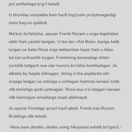
pul sarflashiga to‘g‘ri keladi.
U shunday vaziyatda ham hazil tuyg‘usini yo‘qotmaganligi
meni hayron qoldirdi.
Ma’lum bo‘lishicha, qaysar Frenki Rozani u erga tegishidan
oldin ham yaxshi tanigan. U tez-tez «Xot Boks» bariga kelib
turgan va hatto Roza erga tekkanidan keyin ham u bilan
ba’zan uchrashib turgan. Frenkining biznesdagi ishlari
yurishib ketgach esa ular kunora ko‘risha boshlashgan. Jo
albatta bu haqda bilmagan. Uning o‘sha paytlarda ishi
orqaga ketgan va xotiniga u xohlagan hamma narsani sotib
olib berishga qurbi yetmagan. Roza esa o‘zi istagan narsani
olib bermagan erkaklarga toqat qilolmaydi.
Jo qaysar Frenkiga qo‘pol hazil qiladi, Frenki esa Rozani
Bruklinga olib ketadi.
-Nima ham derdim,-dedim uning hikoyasini eshitib bo‘lgach,-