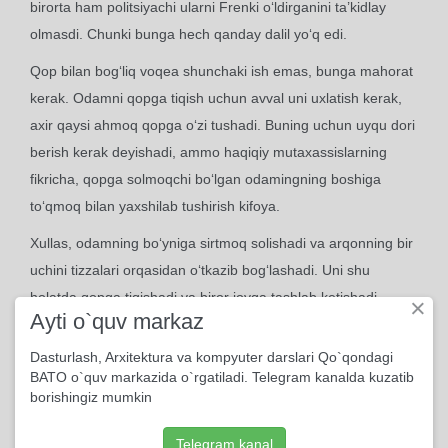
birorta ham politsiyachi ularni Frenki o‘ldirganini ta’kidlay
olmasdi. Chunki bunga hech qanday dalil yo‘q edi.
Qop bilan bog‘liq voqea shunchaki ish emas, bunga mahorat
kerak. Odamni qopga tiqish uchun avval uni uxlatish kerak,
axir qaysi ahmoq qopga o‘zi tushadi. Buning uchun uyqu dori
berish kerak deyishadi, ammo haqiqiy mutaxassislarning
fikricha, qopga solmoqchi bo‘lgan odamingning boshiga
to‘qmoq bilan yaxshilab tushirish kifoya.
Xullas, odamning bo‘yniga sirtmoq solishadi va arqonning bir
uchini tizzalari orqasidan o‘tkazib bog‘lashadi. Uni shu
holatda qopga tiqishadi va biror joyga tashlab ketishadi.
×
Ayti o`quv markaz
Bechora o‘ziga kelgach, qopdan chiqishga urinadi. U
bukilgan tizzalarini to‘g‘rilamoqchi bo‘ladi va bo‘ynidagi
Dasturlash, Arxitektura va kompyuter darslari Qo`qondagi
BATO o`quv markazida o`rgatiladi. Telegram kanalda kuzatib
sirtmoq tortilib, bir ozdan keyin bo‘g‘ilib o‘ladi.
borishingiz mumkin
Ikki kundan keyin Klinton-stritda sayr qilib yurgan ikki
bruklinlikni noma’lum shaxslar bo‘g‘ib o‘ldirishganini eshitdim.
Telegram kanal