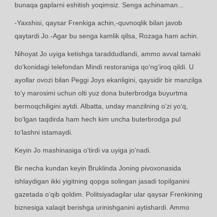
bunaqa gaplarni eshitish yoqimsiz. Senga achinaman...
-Yaxshisi, qaysar Frenkiga achin,-quvnoqlik bilan javob
qaytardi Jo.-Agar bu senga kamlik qilsa, Rozaga ham achin.
Nihoyat Jo uyiga ketishga taraddudlandi, ammo avval tamaki
do‘konidagi telefondan Mindi restoraniga qo‘ng‘iroq qildi. U
ayollar ovozi bilan Peggi Joys ekanligini, qaysidir bir manzilga
to‘y marosimi uchun olti yuz dona buterbrodga buyurtma
bermoqchiligini aytdi. Albatta, unday manzilning o‘zi yo‘q,
bo‘lgan taqdirda ham hech kim uncha buterbrodga pul
to‘lashni istamaydi.
Keyin Jo mashinasiga o‘tirdi va uyiga jo‘nadi.
Bir necha kundan keyin Bruklinda Joning pivoxonasida
ishlaydigan ikki yigitning qopga solingan jasadi topilganini
gazetada o‘qib qoldim. Politsiyadagilar ular qaysar Frenkining
biznesiga xalaqit berishga urinishganini aytishardi. Ammo