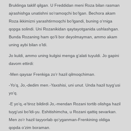
Bruklinga taklif qilgan. U Freddidan meni Roza bilan rasman
ajrashishga unatishni so‘ramoqchi bo‘lgan. Bechora akam
Roza ikkimizni yarashtirmoqchi bo‘lgandi, buning o‘rniga
qopga solindi. Uni Rozanikidan qaytayotganida ushlashgan.
Bunda Rozaning ham qo‘li bor deyolmayman, ammo akam
uning aybi bilan o‘ldi.
Jo kuldi, ammo uning kulgisi menga g‘alati tuyuldi. Jo gapini
davom ettirdi:
-Men qaysar Frenkiga zo‘r hazil qilmoqchiman.
-Yo‘q, Jo,-dedim men.-Yaxshisi, uni unut. Unda hazil tuyg‘usi
yo‘q.
-E yo‘q,-e’tiroz bildirdi Jo,-mendan Rozani tortib olishga hazil
tuyg‘usi bo‘ldi-yu. Eshitishimcha, u Rozani qattiq sevarkan.
Men zo‘r hazil tayyorlab qo‘yganman-Frenkining oldiga
qopda o‘zim boraman.