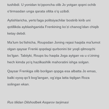
tushibdi. U yonidan to‘pponcha olib Jo yotgan qopni ochib
o‘tirmasdan unga qarata oltita o‘q uzibdi.
Aytishlaricha, yerto‘laga politsiyachilar bostirib kirib uni
qotillikda ayblashganida Frenkining ko‘zi chanog‘idan chiqib
ketay debdi.
Ma’lum bo‘lishicha, Roupsdan Joning rejasi haqida ma’lumot
olgan qaysar Frenki qopdagi qurbonini bir yoqli qilmoqchi
bo‘lgan. Tabiiyki, Roups bu haqda Joga aytgan va u o‘zining
hech kimda yo‘q hazilkashlik mahoratini ishga solgan.
Qaysar Frenkiga olib borilgan qopga esa albatta Jo emas,
balki oyoq-qo‘li bog‘langan, og‘ziga latta tiqilgan Roza
solingan ekan.
Rus tilidan Dilshodbek Asqarov tarjimasi