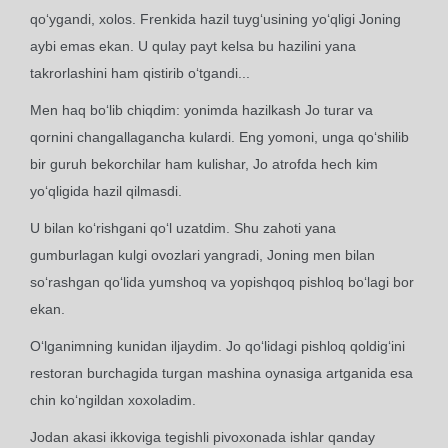
qo‘ygandi, xolos. Frenkida hazil tuyg‘usining yo‘qligi Joning
aybi emas ekan. U qulay payt kelsa bu hazilini yana
takrorlashini ham qistirib o‘tgandi...
Men haq bo‘lib chiqdim: yonimda hazilkash Jo turar va
qornini changallagancha kulardi. Eng yomoni, unga qo‘shilib
bir guruh bekorchilar ham kulishar, Jo atrofda hech kim
yo‘qligida hazil qilmasdi.
U bilan ko‘rishgani qo‘l uzatdim. Shu zahoti yana
gumburlagan kulgi ovozlari yangradi, Joning men bilan
so‘rashgan qo‘lida yumshoq va yopishqoq pishloq bo‘lagi bor
ekan.
O‘lganimning kunidan iljaydim. Jo qo‘lidagi pishloq qoldig‘ini
restoran burchagida turgan mashina oynasiga artganida esa
chin ko‘ngildan xoxoladim.
Jodan akasi ikkoviga tegishli pivoxonada ishlar qanday