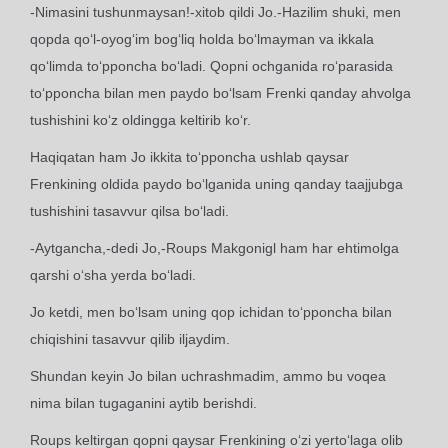
-Nimasini tushunmaysan!-xitob qildi Jo.-Hazilim shuki, men
qopda qo‘l-oyog‘im bog‘liq holda bo‘lmayman va ikkala
qo‘limda to‘pponcha bo‘ladi. Qopni ochganida ro‘parasida
to‘pponcha bilan men paydo bo‘lsam Frenki qanday ahvolga
tushishini ko‘z oldingga keltirib ko‘r.
Haqiqatan ham Jo ikkita to‘pponcha ushlab qaysar
Frenkining oldida paydo bo‘lganida uning qanday taajjubga
tushishini tasavvur qilsa bo‘ladi.
-Aytgancha,-dedi Jo,-Roups Makgonigl ham har ehtimolga
qarshi o‘sha yerda bo‘ladi.
Jo ketdi, men bo‘lsam uning qop ichidan to‘pponcha bilan
chiqishini tasavvur qilib iljaydim.
Shundan keyin Jo bilan uchrashmadim, ammo bu voqea
nima bilan tugaganini aytib berishdi.
Roups keltirgan qopni qaysar Frenkining o‘zi yerto‘laga olib