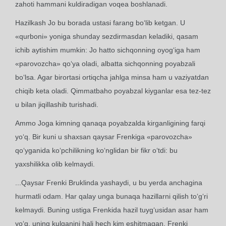
zahoti hammani kuldiradigan voqea boshlanadi.
Hazilkash Jo bu borada ustasi farang bo‘lib ketgan. U
«qurboni» yoniga shunday sezdirmasdan keladiki, qasam
ichib aytishim mumkin: Jo hatto sichqonning oyog‘iga ham
«parovozcha» qo‘ya oladi, albatta sichqonning poyabzali
bo‘lsa. Agar birortasi ortiqcha jahlga minsa ham u vaziyatdan
chiqib keta oladi. Qimmatbaho poyabzal kiyganlar esa tez-tez
u bilan jiqillashib turishadi.
Ammo Joga kimning qanaqa poyabzalda kirganligining farqi
yo‘q. Bir kuni u shaxsan qaysar Frenkiga «parovozcha»
qo‘yganida ko‘pchilikning ko‘nglidan bir fikr o‘tdi: bu
yaxshilikka olib kelmaydi.
...Qaysar Frenki Bruklinda yashaydi, u bu yerda anchagina
hurmatli odam. Har qalay unga bunaqa hazillarni qilish to‘g‘ri
kelmaydi. Buning ustiga Frenkida hazil tuyg‘usidan asar ham
yo‘q, uning kulganini hali hech kim eshitmagan. Frenki