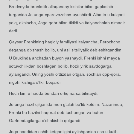
Brodveyda bronkslik allaqanday kishilar bilan gaplashib
turganida Jo unga «parovozcha» uyushtirdi. Albatta u kulgani
yo‘q, aksincha, Joga qahr bilan tikildi va italyanchalab nimadir
dedi.
Qaysar Frenkining haqiqiy familiyasi italyancha, Ferochcho
deganga o‘xshash bo‘lib, uni asli sitsiliyalik deb eshitgandim.
U Bruklinda anchadan buyon yashaydi. Frenki ishni mayda
sotuvchilikdan boshlagan bo‘lib, hozir yirik savdogarga
aylangandi. Uning yoshi o‘ttizdan o‘tgan, sochlari qop-qora,
nigohi kishiga o‘tkir boqardi.
Hech kim u haqda bundan ortiq narsa bilmaydi.
Jo unga hazil qilganida men g‘alati bo‘lib ketdim. Nazarimda,
Frenki bu hazilni haqorat deb tushungan va butun
Garlemdagilarga o‘chakishib qolgandi.
Joga haddidan oshib ketganligini aytishganida esa u kulib