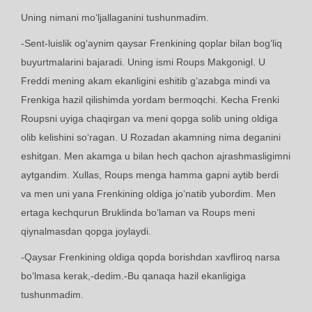
Uning nimani mo‘ljallaganini tushunmadim.
-Sent-luislik og‘aynim qaysar Frenkining qoplar bilan bog‘liq
buyurtmalarini bajaradi. Uning ismi Roups Makgonigl. U
Freddi mening akam ekanligini eshitib g‘azabga mindi va
Frenkiga hazil qilishimda yordam bermoqchi. Kecha Frenki
Roupsni uyiga chaqirgan va meni qopga solib uning oldiga
olib kelishini so‘ragan. U Rozadan akamning nima deganini
eshitgan. Men akamga u bilan hech qachon ajrashmasligimni
aytgandim. Xullas, Roups menga hamma gapni aytib berdi
va men uni yana Frenkining oldiga jo‘natib yubordim. Men
ertaga kechqurun Bruklinda bo‘laman va Roups meni
qiynalmasdan qopga joylaydi.
-Qaysar Frenkining oldiga qopda borishdan xavfliroq narsa
bo‘lmasa kerak,-dedim.-Bu qanaqa hazil ekanligiga
tushunmadim.