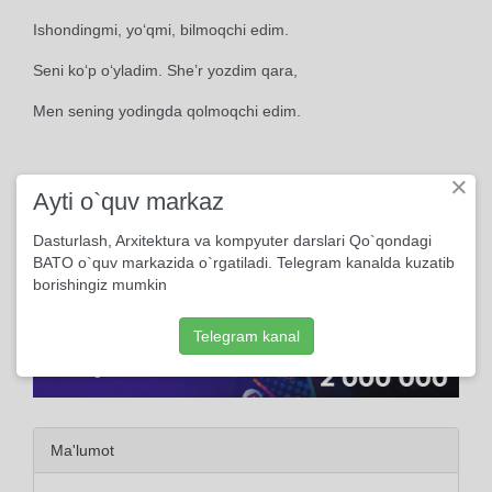
Ishondingmi, yo‘qmi, bilmoqchi edim.
Seni ko‘p o‘yladim. She’r yozdim qara,
Men sening yodingda qolmoqchi edim.
×
1998
Ayti o`quv markaz
Dasturlash, Arxitektura va kompyuter darslari Qo`qondagi
BATO o`quv markazida o`rgatiladi. Telegram kanalda kuzatib
borishingiz mumkin
Telegram kanal
Ma'lumot