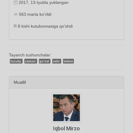
2017, 13-Iyulda yuklangan
563 marta ko'rildi
8 kishi kutubxonasiga qo'shdi
Tayanch tushunchalar:
fuzuliy
zamon
go'zal
vafo
imkon
Muallif
Iqbol Mirzo