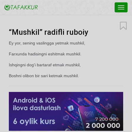
Toggl
navig
“Mushkil” radifli ruboiy
Ey yor, sening vaslingga yetmak mushkil,
Farxunda hadisingni eshitmak mushkil.
Ishqingni dog'i bartaraf etmak mushkil,
Boshni olibon bir sari ketmak mushkil.