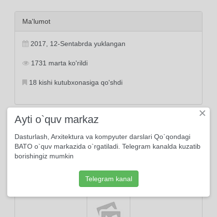
Ma'lumot
2017, 12-Sentabrda yuklangan
1731 marta ko'rildi
18 kishi kutubxonasiga qo'shdi
×
Ayti o`quv markaz
Tayanch tushunchalar:
Dasturlash, Arxitektura va kompyuter darslari Qo`qondagi
yor
vasl
hadis
ishq
bosh
BATO o`quv markazida o`rgatiladi. Telegram kanalda kuzatib
borishingiz mumkin
Muallif
Telegram kanal