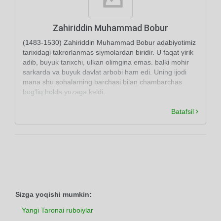
Zahiriddin Muhammad Bobur
(1483-1530) Zahiriddin Muhammad Bobur adabiyotimiz
tarixidagi takrorlanmas siymolardan biridir. U faqat yirik
adib, buyuk tarixchi, ulkan olimgina emas. balki mohir
sarkarda va buyuk davlat arbobi ham edi. Uning ijodi
mana shu sohalarning barchasi bilan chambarchas
bog'liq holda yuzaga keldi.
Batafsil
Sizga yoqishi mumkin:
Yangi Taronai ruboiylar