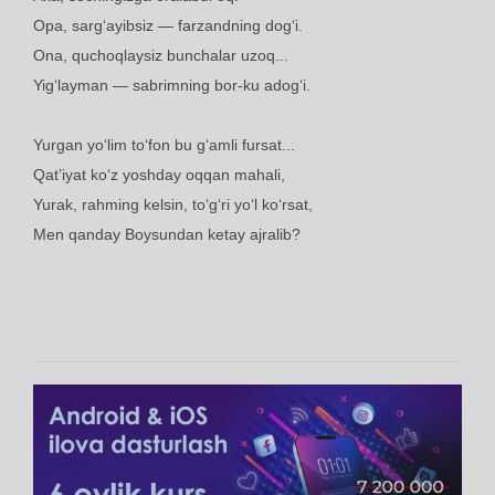
Opa, sarg‘ayibsiz — farzandning dog‘i.
Ona, quchoqlaysiz bunchalar uzoq...
Yig‘layman — sabrimning bor-ku adog‘i.
Yurgan yo‘lim to‘fon bu g‘amli fursat...
Qat’iyat ko‘z yoshday oqqan mahali,
Yurak, rahming kelsin, to‘g‘ri yo‘l ko‘rsat,
Men qanday Boysundan ketay ajralib?