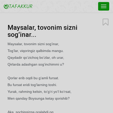
Toggl
navig
Maysalar, tovonim sizni
sog‘inar...
Maysalar, tovonim sizni sog‘inar,
Tog‘lar, viqoringiz qalbimda mangu.
Qaydadir qo‘zichoq bo‘zlar, oh urar,
Qirlarda adashgan sog‘inchimmi u?
Qorlar erib oqdi bu g‘amli fursat.
Bu fursat eridi tog‘larning toshi.
Yurak, rahming kelsin, to‘g‘ri yo‘l ko‘rsat,
Men qanday Boysunga ketay qorishib?
Aka, sochingizga oralabdi oq.