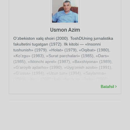
Usmon Azim
O’zbekiston xalq shoiri (2000). ToshDUning jurnalistika
fakultetini tugatgan (1972). Ilk kitobi — «Insonni
tushunish» (1979). «Holat» (1979), «Oqibat» (1980),
«Ko‘zgu» (1983), «Surat parchalari» (1985), «Dars»
(1985), «Ikkinchi aprel» (1987), «Baxshiyona» (1989),
«G’aroyib ajdarho» (1990), «Uyg‘onish azobi» (1991),
«G’ussa» (1994), «Uzun tun» (1994), «Saylanma»
(1995), «Kuz» (2001) kabi she’riy va «Jodu» (2003)
nasriy to‘plamlari nashr etilgan. Dramalar ham yozgan
Batafsil
(«Bir qadam yo‘l». 1997; «Alpomishning kaytishi», 1998
va boshqa).