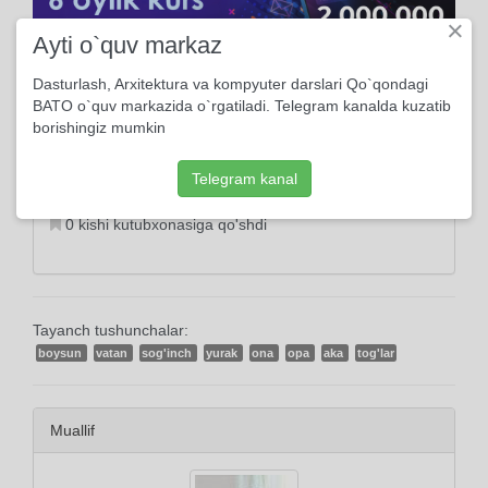
×
Ayti o`quv markaz
Dasturlash, Arxitektura va kompyuter darslari Qo`qondagi
Ma'lumot
BATO o`quv markazida o`rgatiladi. Telegram kanalda kuzatib
borishingiz mumkin
2022, 22-Aprelda yuklangan
Telegram kanal
189 marta ko'rildi
0 kishi kutubxonasiga qo'shdi
Tayanch tushunchalar:
boysun
vatan
sog'inch
yurak
ona
opa
aka
tog'lar
Muallif