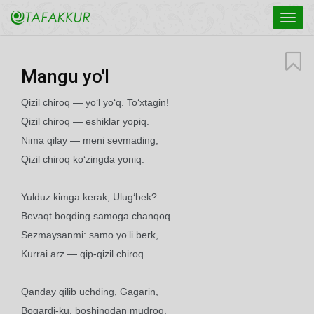
Toggl
navig
Mangu yo'l
Qizil chiroq — yo‘l yo‘q. To‘xtagin!
Qizil chiroq — eshiklar yopiq.
Nima qilay — meni sevmading,
Qizil chiroq ko‘zingda yoniq.
Yulduz kimga kerak, Ulug‘bek?
Bevaqt boqding samoga chanqoq.
Sezmaysanmi: samo yo‘li berk,
Kurrai arz — qip-qizil chiroq.
Qanday qilib uchding, Gagarin,
Boqardi-ku, boshingdan mudroq,