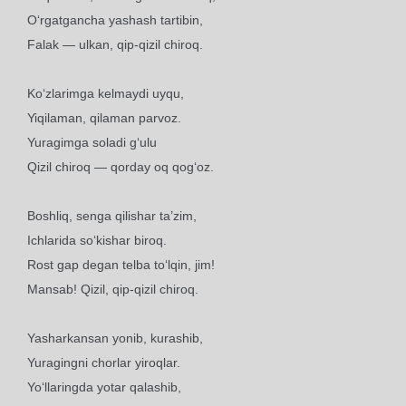
O‘rgatgancha yashash tartibin,
Falak — ulkan, qip-qizil chiroq.
Ko‘zlarimga kelmaydi uyqu,
Yiqilaman, qilaman parvoz.
Yuragimga soladi g‘ulu
Qizil chiroq — qorday oq qog‘oz.
Boshliq, senga qilishar ta’zim,
Ichlarida so‘kishar biroq.
Rost gap degan telba to‘lqin, jim!
Mansab! Qizil, qip-qizil chiroq.
Yasharkansan yonib, kurashib,
Yuragingni chorlar yiroqlar.
Yo‘llaringda yotar qalashib,