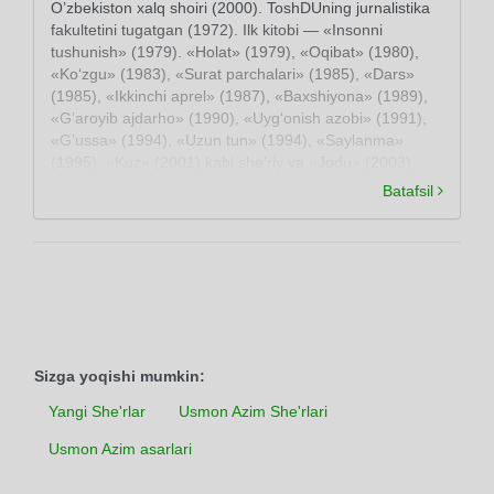
O’zbekiston xalq shoiri (2000). ToshDUning jurnalistika
fakultetini tugatgan (1972). Ilk kitobi — «Insonni
tushunish» (1979). «Holat» (1979), «Oqibat» (1980),
«Ko‘zgu» (1983), «Surat parchalari» (1985), «Dars»
(1985), «Ikkinchi aprel» (1987), «Baxshiyona» (1989),
«G’aroyib ajdarho» (1990), «Uyg‘onish azobi» (1991),
«G’ussa» (1994), «Uzun tun» (1994), «Saylanma»
(1995), «Kuz» (2001) kabi she’riy va «Jodu» (2003)
nasriy to‘plamlari nashr etilgan. Dramalar ham yozgan
Batafsil
(«Bir qadam yo‘l». 1997; «Alpomishning kaytishi», 1998
va boshqa).
Sizga yoqishi mumkin:
Yangi She'rlar
Usmon Azim She'rlari
Usmon Azim asarlari