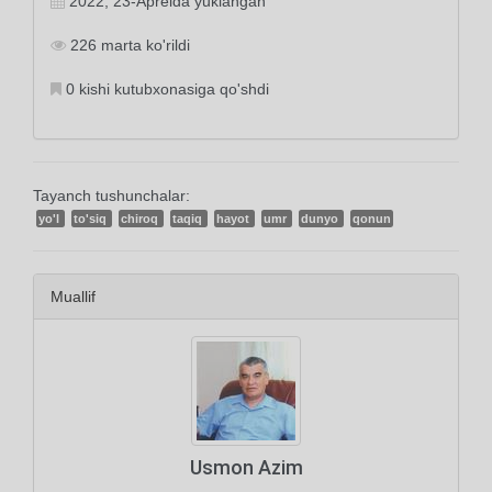
2022, 23-Aprelda yuklangan
226 marta ko'rildi
0 kishi kutubxonasiga qo'shdi
Tayanch tushunchalar:
yo'l
to'siq
chiroq
taqiq
hayot
umr
dunyo
qonun
Muallif
Usmon Azim