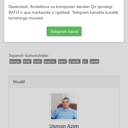
2022, 23-Aprelda yuklangan
Dasturlash, Arxitektura va kompyuter darslari Qo`qondagi
BATO o`quv markazida o`rgatiladi. Telegram kanalda kuzatib
192 marta ko'rildi
borishingiz mumkin
0 kishi kutubxonasiga qo'shdi
Telegram kanal
Tayanch tushunchalar:
dunyo
bitik
tosh
qog'oz
dard
g'azab
sir
yurak
Muallif
Usmon Azim