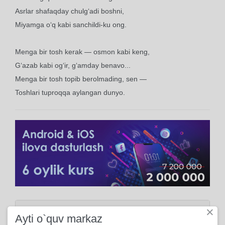
Asrlar shafaqday chulg‘adi boshni,
Miyamga o‘q kabi sanchildi-ku ong.
Menga bir tosh kerak — osmon kabi keng,
G‘azab kabi og‘ir, g‘amday benavo...
Menga bir tosh topib berolmading, sen —
Toshlari tuproqqa aylangan dunyo.
×
Ma'lumot
Ayti o`quv markaz