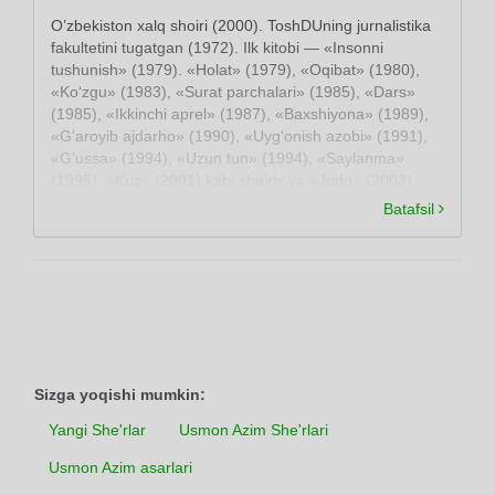
O’zbekiston xalq shoiri (2000). ToshDUning jurnalistika
fakultetini tugatgan (1972). Ilk kitobi — «Insonni
tushunish» (1979). «Holat» (1979), «Oqibat» (1980),
«Ko‘zgu» (1983), «Surat parchalari» (1985), «Dars»
(1985), «Ikkinchi aprel» (1987), «Baxshiyona» (1989),
«G’aroyib ajdarho» (1990), «Uyg‘onish azobi» (1991),
«G’ussa» (1994), «Uzun tun» (1994), «Saylanma»
(1995), «Kuz» (2001) kabi she’riy va «Jodu» (2003)
nasriy to‘plamlari nashr etilgan. Dramalar ham yozgan
Batafsil
(«Bir qadam yo‘l». 1997; «Alpomishning kaytishi», 1998
va boshqa).
Sizga yoqishi mumkin:
Yangi She'rlar
Usmon Azim She'rlari
Usmon Azim asarlari