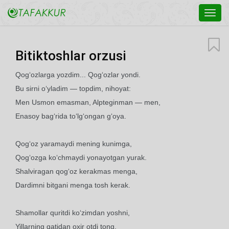
Toggl
navig
Bitiktoshlar orzusi
Qog‘ozlarga yozdim... Qog‘ozlar yondi.
Bu sirni o‘yladim — topdim, nihoyat:
Men Usmon emasman, Alpteginman — men,
Enasoy bag‘rida to‘lg‘ongan g‘oya.
Qog‘oz yaramaydi mening kunimga,
Qog‘ozga ko‘chmaydi yonayotgan yurak.
Shalviragan qog‘oz kerakmas menga,
Dardimni bitgani menga tosh kerak.
Shamollar quritdi ko‘zimdan yoshni,
Yillarning qatidan oxir otdi tong.