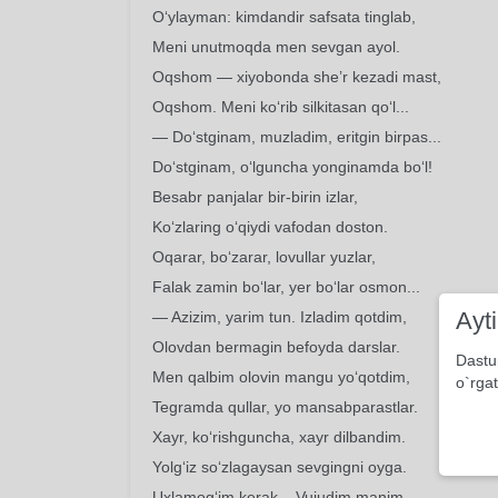
O‘ylayman: kimdandir safsata tinglab,
Meni unutmoqda men sevgan ayol.
Oqshom — xiyobonda she’r kezadi mast,
Oqshom. Meni ko‘rib silkitasan qo‘l...
— Do‘stginam, muzladim, eritgin birpas...
Do‘stginam, o‘lguncha yonginamda bo‘l!
Besabr panjalar bir-birin izlar,
Ko‘zlaring o‘qiydi vafodan doston.
Oqarar, bo‘zarar, lovullar yuzlar,
Falak zamin bo‘lar, yer bo‘lar osmon...
Ayt
— Azizim, yarim tun. Izladim qotdim,
Olovdan bermagin befoyda darslar.
Dastu
Men qalbim olovin mangu yo‘qotdim,
o`rgat
Tegramda qullar, yo mansabparastlar.
Xayr, ko‘rishguncha, xayr dilbandim.
Yolg‘iz so‘zlagaysan sevgingni oyga.
Uxlamog‘im kerak... Vujudim manim —