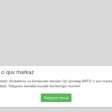
i o`quv markaz
rlash, Arxitektura va kompyuter darslari Qo`qondagi BATO o`quv mark
iladi. Telegram kanalda kuzatib borishingiz mumkin
Telegram kanal