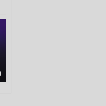
va «Jodu» (2003) nasriy to‘plamlari
nashr etilgan. Dramalar ham
yozgan («Bir qadam yo‘l». 1997;
«Alpomishning kaytishi», 1998 va
boshqa).