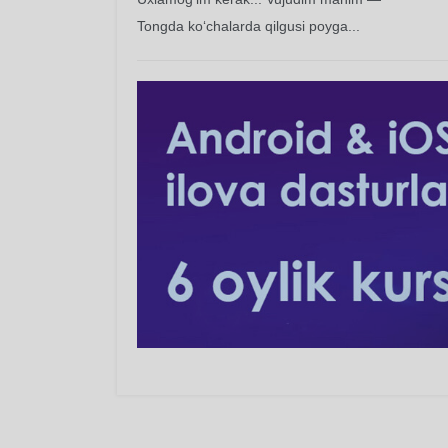
Tongda ko‘chalarda qilgusi poyga...