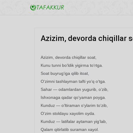
Azizim, devorda chiqillar s
Azizim, devorda chiqillar soat,
Kunu tunni bo‘ldik yigirma to‘rtga.
Soat buyrug‘iga qilib itoat,
O‘zimni tashlayman tafti yo‘q o‘tga.
Sahar — odamlardan yugurib, o‘zib,
Ishxonaga qadar qo‘yaman poyga.
Kunduz — o‘ltiraman o‘ylarim to‘zib,
O‘zim stoldayu xayolim oyda.
Kunduz — latifalar aytaman yig‘lab,
Qalam qitirlatib suraman xayol.