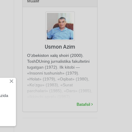
Muallif
Usmon Azim
O’zbekiston xalq shoiri (2000).
ToshDUning jurnalistika fakultetini
tugatgan (1972). Ilk kitobi —
«Insonni tushunish» (1979).
«Holat» (1979), «Oqibat» (1980),
×
«Ko‘zgu» (1983), «Surat
parchalari» (1985), «Dars» (1985),
azida
«Ikkinchi aprel» (1987),
«Baxshiyona» (1989), «G’aroyib
Batafsil
ajdarho» (1990), «Uyg‘onish
azobi» (1991), «G’ussa» (1994),
«Uzun tun» (1994), «Saylanma»
(1995), «Kuz» (2001) kabi she’riy