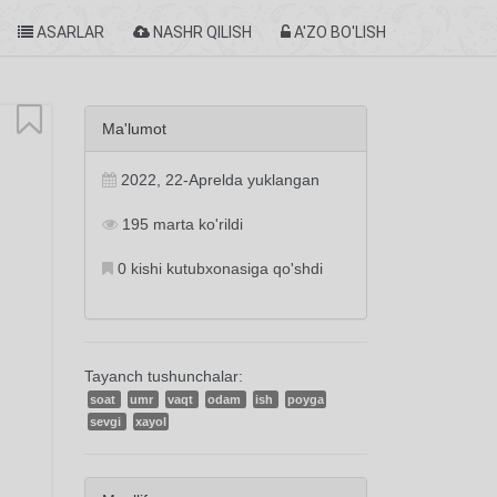
ASARLAR
NASHR QILISH
A'ZO BO'LISH
Ma'lumot
2022, 22-Aprelda yuklangan
195 marta ko'rildi
0 kishi kutubxonasiga qo'shdi
Tayanch tushunchalar:
soat
umr
vaqt
odam
ish
poyga
sevgi
xayol