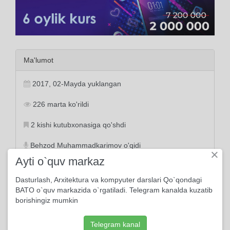
Ma'lumot
2017, 02-Mayda yuklangan
226 marta ko'rildi
2 kishi kutubxonasiga qo'shdi
Behzod Muhammadkarimov o'qidi
×
Ayti o`quv markaz
Dasturlash, Arxitektura va kompyuter darslari Qo`qondagi
BATO o`quv markazida o`rgatiladi. Telegram kanalda kuzatib
Tayanch tushunchalar:
borishingiz mumkin
Alloh
go'zal
oy
soch
sunbul
anbar
buyruq
zulm
dil
shavq
qo'zg'olish
Telegram kanal