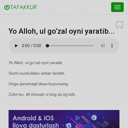
Toggl
navig
Yo Alloh, ul go’zal oyni yaratib...
Yo Alloh, ul go’zal oyni yaratib,
Sochi-sunbulidan anbar taratib,
Unga qaramagil deya buyursang,
Zulm-ku, dil shavqin o’zing qo’zg’otib.