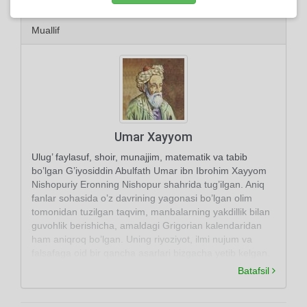
Muallif
Umar Xayyom
Ulug’ faylasuf, shoir, munajjim, matematik va tabib
bo’lgan G’iyosiddin Abulfath Umar ibn Ibrohim Xayyom
Nishopuriy Eronning Nishopur shahrida tug’ilgan. Aniq
fanlar sohasida o’z davrining yagonasi bo’lgan olim
tomonidan tuzilgan taqvim, manbalarning yakdillik bilan
guvohlik berishicha, amaldagi Grigorian kalendaridan
ham aniqroq bo’lgan. Uning riyoziyot, ilmi nujum va
falsafaga oid bir qancha asarlari bizgacha yetib kelgan.
Batafsil