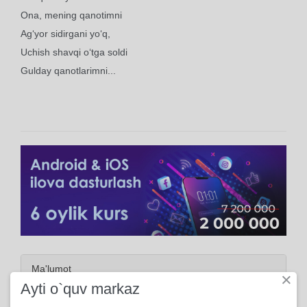
Ona, mening qanotimni
Ag‘yor sidirgani yo‘q,
Uchish shavqi o‘tga soldi
Gulday qanotlarimni...
Ma'lumot
×
Ayti o`quv markaz
2022, 23-Aprelda yuklangan