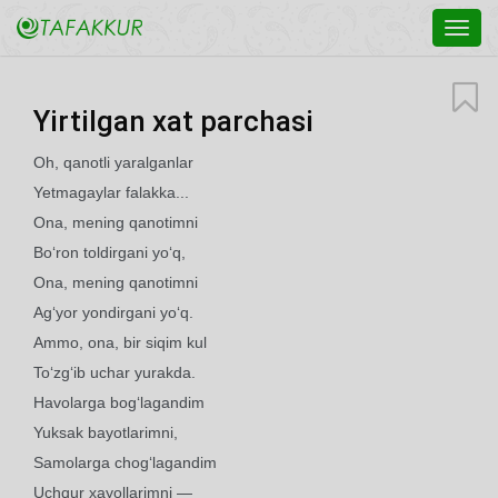
Toggl
navig
Yirtilgan xat parchasi
Oh, qanotli yaralganlar
Yetmagaylar falakka...
Ona, mening qanotimni
Bo‘ron toldirgani yo‘q,
Ona, mening qanotimni
Ag‘yor yondirgani yo‘q.
Ammo, ona, bir siqim kul
To‘zg‘ib uchar yurakda.
Havolarga bog‘lagandim
Yuksak bayotlarimni,
Samolarga chog‘lagandim
Uchqur xayollarimni —