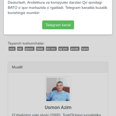
Dasturlash, Arxitektura va kompyuter darslari Qo`qondagi
BATO o`quv markazida o`rgatiladi. Telegram kanalda kuzatib
118 marta ko'rildi
borishingiz mumkin
0 kishi kutubxonasiga qo'shdi
Telegram kanal
Tayanch tushunchalar:
ona
xat
qanot
falak
bo'ron
ag'yor
yurak
havo
Muallif
Usmon Azim
O’zbekiston xalq shoiri (2000). ToshDUning jurnalistika