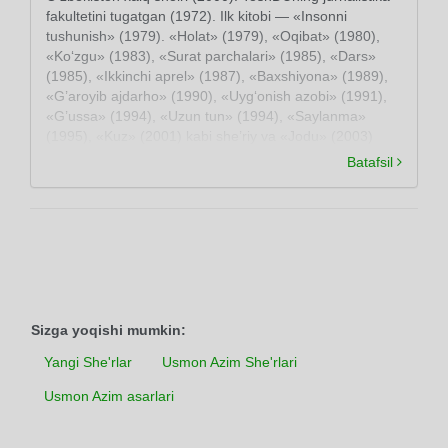
fakultetini tugatgan (1972). Ilk kitobi — «Insonni
tushunish» (1979). «Holat» (1979), «Oqibat» (1980),
«Ko‘zgu» (1983), «Surat parchalari» (1985), «Dars»
(1985), «Ikkinchi aprel» (1987), «Baxshiyona» (1989),
«G’aroyib ajdarho» (1990), «Uyg‘onish azobi» (1991),
«G’ussa» (1994), «Uzun tun» (1994), «Saylanma»
(1995), «Kuz» (2001) kabi she’riy va «Jodu» (2003)
nasriy to‘plamlari nashr etilgan. Dramalar ham yozgan
Batafsil
(«Bir qadam yo‘l». 1997; «Alpomishning kaytishi», 1998
va boshqa).
Sizga yoqishi mumkin:
Yangi She'rlar
Usmon Azim She'rlari
Usmon Azim asarlari