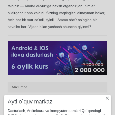
talpinib — Kimlar el-yurtiga baxsh etgandir jon, Kimlar
o‘ldirgandir ona xalqini. Sizning vaqtingizni olmayman bekor,
Axir, har bir satr so‘mli, tiyinli... Ammo she’r so‘ngida bir
savolim bor: Vijdon bilan yashash shuncha qiyinmi?
Ma'lumot
×
2022, 12-Mayda yuklangan
Ayti o`quv markaz
170 marta ko'rildi
Dasturlash, Arxitektura va kompyuter darslari Qo`qondagi