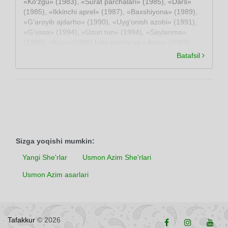
«Ko‘zgu» (1983), «Surat parchalari» (1985), «Dars»
(1985), «Ikkinchi aprel» (1987), «Baxshiyona» (1989),
«G’aroyib ajdarho» (1990), «Uyg‘onish azobi» (1991),
«G’ussa» (1994), «Uzun tun» (1994), «Saylanma»
(1995), «Kuz» (2001) kabi she’riy va «Jodu» (2003)
nasriy to‘plamlari nashr etilgan. Dramalar ham yozgan
Batafsil
(«Bir qadam yo‘l». 1997; «Alpomishning kaytishi», 1998
va boshqa).
Sizga yoqishi mumkin:
Yangi She'rlar
Usmon Azim She'rlari
Usmon Azim asarlari
Tafakkur
© 2026