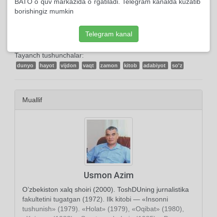
BATO o`quv markazida o`rgatiladi. Telegram kanalda kuzatib
0 kishi kutubxonasiga qo'shdi
borishingiz mumkin
Telegram kanal
Tayanch tushunchalar:
dunyo
hayot
vijdon
vaqt
zamon
kitob
adabiyot
so'z
Muallif
Usmon Azim
O’zbekiston xalq shoiri (2000). ToshDUning jurnalistika
fakultetini tugatgan (1972). Ilk kitobi — «Insonni
tushunish» (1979). «Holat» (1979), «Oqibat» (1980),