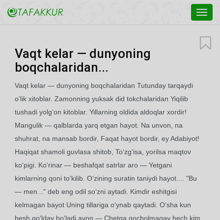
Toggl
navig
Vaqt kelar — dunyoning
boqchalaridan...
Vaqt kelar — dunyoning boqchalaridan Tutunday tarqaydi
o‘lik xitoblar. Zamonning yuksak did tokchalaridan Yiqilib
tushadi yolg‘on kitoblar. Yillarning oldida aldoqlar xordir!
Mangulik — qalblarda yarq etgan hayot. Na unvon, na
shuhrat, na mansab bordir, Faqat hayot bordir, ey Adabiyot!
Haqiqat shamoli guvlasa shitob, To‘zg‘isa, yorilsa maqtov
ko‘pigi. Ko‘rinar — beshafqat satrlar aro — Yetgani
kimlarning qoni to‘kilib. O‘zining suratin taniydi hayot.... "Bu
— men..." deb eng odil so‘zni aytadi. Kimdir eshitgisi
kelmagan bayot Uning tillariga o‘ynab qaytadi. O‘sha kun
besh qo‘lday bo‘ladi ayon — Chetga qocholmagay hech kim