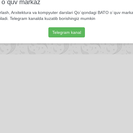
i o`quv markaz
rlash, Arxitektura va kompyuter darslari Qo`qondagi BATO o`quv mark
iladi. Telegram kanalda kuzatib borishingiz mumkin
Telegram kanal