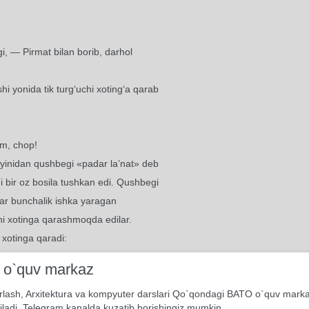
, — Pirmat bilan borib, darhol
i yonida tik turg‘uchi xoting‘a qarab
im, chop!
keyinidan qushbegi «padar la’nat» deb
i bir oz bosila tushkan edi. Qushbegi
ahar bunchalik ishka yaragan
hi xotinga qarashmoqda edilar.
xotinga qaradi:
i o`quv markaz
 atlas ko‘ylaklari va nafis oq qo‘llari
dida, qo‘lidag‘i maktubning orqa,
rlash, Arxitektura va kompyuter darslari Qo`qondagi BATO o`quv mark
iladi. Telegram kanalda kuzatib borishingiz mumkin