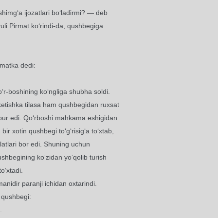
ishimg‘a ijozatlari bo‘ladirmi? — deb
vuli Pirmat ko‘rindi-da, qushbegiga
rmatka dedi:
‘r-boshining ko‘ngliga shubha soldi.
b ketishka tilasa ham qushbegidan ruxsat
bur edi. Qo‘rboshi mahkama eshigidan
bir xotin qushbegi to‘g‘risig‘a to‘xtab,
olatlari bor edi. Shuning uchun
shbegining ko‘zidan yo‘qolib turish
o‘xtadi.
anidir paranji ichidan oxtarindi.
 qushbegi:
.