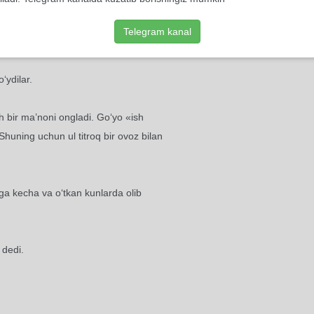
an, qog‘ozi shaloqlang‘an edi. So‘ngra
Telegram kanal
?
‘ydilar.
bir ma’noni ongladi. Go‘yo «ish
huning uchun ul titroq bir ovoz bilan
a kecha va o‘tkan kunlarda olib
dedi.