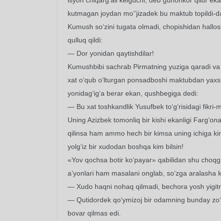
isyon chiqarg‘ali kelguchi, deb gunohkor qilur 
kutmagan joydan mo‘’jizadek bu maktub topildi-d
Kumush so‘zini tugata olmadi, chopishidan hallos
qulluq qildi:
— Dor yonidan qaytishdilar!
Kumushbibi sachrab Pirmatning yuziga qaradi va 
xat o‘qub o‘lturgan ponsadboshi maktubdan yaxs
yonidag‘ig‘a berar ekan, qushbegiga dedi:
— Bu xat toshkandlik Yusufbek to‘g‘risidagi fikri-m
Uning Azizbek tomonliq bir kishi ekanligi Farg‘on
qilinsa ham ammo hech bir kimsa uning ichiga kir
yolg‘iz bir xudodan boshqa kim bilsin!
«Yov qochsa botir ko‘payar» qabilidan shu choq
a’yonlari ham masalani onglab, so‘zga aralasha ke
— Xudo haqni nohaq qilmadi, bechora yosh yigitni
— Qutidordek qo‘ymizoj bir odamning bunday zo‘r
bovar qilmas edi.