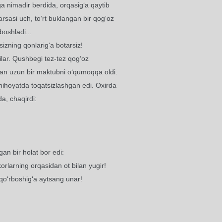
ga nimadir berdida, orqasig‘a qaytib
arsasi uch, to‘rt buklangan bir qog‘oz
boshladi...
izning qonlarig‘a botarsiz!
ilar. Qushbegi tez-tez qog‘oz
ilgan uzun bir maktubni o‘qumoqqa oldi.
nihoyatda toqatsizlashgan edi. Oxirda
a, chaqirdi:
n bir holat bor edi:
orlarning orqasidan ot bilan yugir!
 qo‘rboshig‘a aytsang unar!