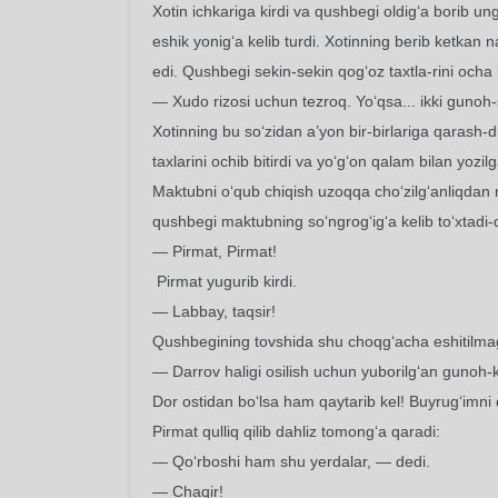
Xotin ichkariga kirdi va qushbegi oldig‘a borib un
eshik yonig‘a kelib turdi. Xotinning berib ketkan n
edi. Qushbegi sekin-sekin qog‘oz taxtla-rini ocha 
— Xudo rizosi uchun tezroq. Yo‘qsa... ikki gunoh-s
Xotinning bu so‘zidan a’yon bir-birlariga qarash-d
taxlarini ochib bitirdi va yo‘g‘on qalam bilan yoz
Maktubni o‘qub chiqish uzoqqa cho‘zilg‘anliqdan 
qushbegi maktubning so‘ngrog‘ig‘a kelib to‘xtadi-d
— Pirmat, Pirmat!
Pirmat yugurib kirdi.
— Labbay, taqsir!
Qushbegining tovshida shu choqg‘acha eshitilmaga
— Darrov haligi osilish uchun yuborilg‘an gunoh-k
Dor ostidan bo‘lsa ham qaytarib kel! Buyrug‘imni
Pirmat qulliq qilib dahliz tomong‘a qaradi:
— Qo‘rboshi ham shu yerdalar, — dedi.
— Chaqir!