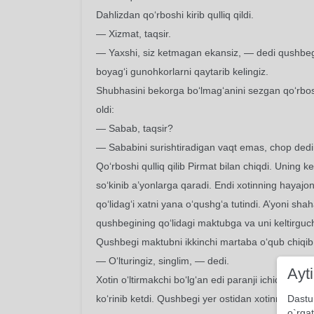
Dahlizdan qo‘rboshi kirib qulliq qildi.
— Xizmat, taqsir.
— Yaxshi, siz ketmagan ekansiz, — dedi qushbegi
boyag‘i gunohkorlarni qaytarib kelingiz.
Shubhasini bekorga bo‘lmag‘anini sezgan qo‘rbosh
oldi:
— Sabab, taqsir?
— Sababini surishtiradigan vaqt emas, chop ded
Qo‘rboshi qulliq qilib Pirmat bilan chiqdi. Uning 
so‘kinib a’yonlarga qaradi. Endi xotinning hayajon
qo‘lidag‘i xatni yana o‘qushg‘a tutindi. A’yoni sh
qushbegining qo‘lidagi maktubga va uni keltirguc
Qushbegi maktubni ikkinchi martaba o‘qub chiqib 
— O‘lturingiz, singlim, — dedi.
Ayt
Xotin o‘ltirmakchi bo‘lg‘an edi paranji ichidan uning
ko‘rinib ketdi. Qushbegi yer ostidan xotinni kuzat
Dastu
o`rgat