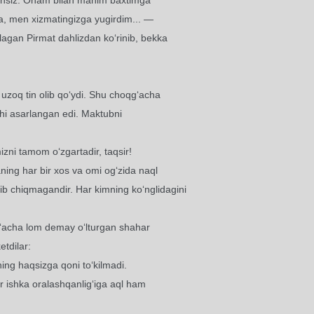
ekansiz. Onam bilan manim baxtimga
a, men xizmatingizga yugirdim... —
lagan Pirmat dahlizdan ko‘rinib, bekka
uzoq tin olib qo‘ydi. Shu choqg‘acha
hi asarlangan edi. Maktubni
izni tamom o‘zgartadir, taqsir!
aning har bir xos va omi og‘zida naql
ib chiqmagandir. Har kimning ko‘nglidagini
g‘acha lom demay o‘lturgan shahar
tdilar:
ng haqsizga qoni to‘kilmadi.
 ishka oralashqanlig‘iga aql ham