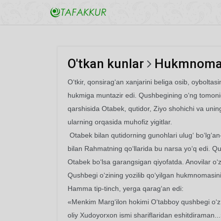
O'tkan kunlar
Hukmnom
O‘tkir, qonsirag‘an xanjarini beliga osib, oyboltas
hukmiga muntazir edi. Qushbegining o‘ng tomonida
qarshisida Otabek, qutidor, Ziyo shohichi va uni
ularning orqasida muhofiz yigitlar.
Otabek bilan qutidorning gunohlari ulug‘ bo‘lg‘an-
bilan Rahmatning qo‘llarida bu narsa yo‘q edi. Qut
Otabek bo‘lsa garangsigan qiyofatda. Anovilar o‘zl
Qushbegi o‘zining yozilib qo‘yilgan hukmnomasini q
Hamma tip-tinch, yerga qarag‘an edi:
«Menkim Marg‘ilon hokimi O‘tabboy qushbegi o‘z
oliy Xudoyorxon ismi shariflaridan eshitdiraman..