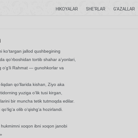
HIKOYALAR
SHE'RLAR
G'AZALLAR
a
ini ko‘targan jallod qushbegining
 qo‘rboshidan tortib shahar a’yonlari,
ng o‘g‘li Rahmat — gunohkorlar va
liqdan qo‘llarida kishan, Ziyo aka
idorning yuziga o‘lik tusi kirgan,
arini bir muncha tetik tutmoqda edilar.
o‘lig‘a olib o‘qishg‘a hozirlandi.
 hukmimni xoqon ibni xoqon janobi
.»