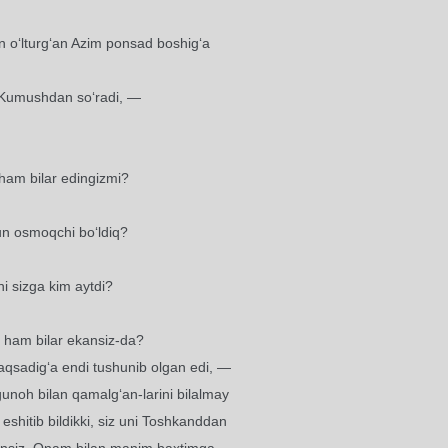
 o‘lturg‘an Azim ponsad boshig‘a
 Kumushdan so‘radi, —
 ham bilar edingizmi?
un osmoqchi bo‘ldiq?
ni sizga kim aytdi?
i ham bilar ekansiz-da?
qsadig‘a endi tushunib olgan edi, —
noh bilan qamalg‘an-larini bilalmay
eshitib bildikki, siz uni Toshkanddan