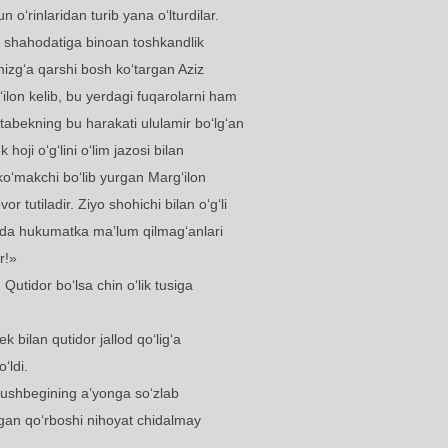
 o‘rinlaridan turib yana o‘lturdilar.
ng shahodatiga binoan toshkandlik
izg‘a qarshi bosh ko‘targan Aziz
‘ilon kelib, bu yerdagi fuqarolarni ham
tabekning bu harakati ululamir bo‘lg‘an
hoji o‘g‘lini o‘lim jazosi bilan
 ko‘makchi bo‘lib yurgan Marg‘ilon
 tutiladir. Ziyo shohichi bilan o‘g‘li
tida hukumatka ma’lum qilmag‘anlari
r!»
Qutidor bo‘lsa chin o‘lik tusiga
ek bilan qutidor jallod qo‘lig‘a
‘ldi.
qushbegining a’yonga so‘zlab
‘lgan qo‘rboshi nihoyat chidalmay