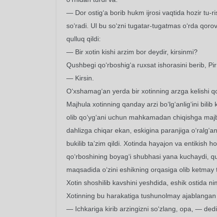
— Dor ostig‘a borib hukm ijrosi vaqtida hozir tu-r
so‘radi. Ul bu so‘zni tugatar-tugatmas o‘rda qoro
qulluq qildi:
— Bir xotin kishi arzim bor deydir, kirsinmi?
Qushbegi qo‘rboshig‘a ruxsat ishorasini berib, Pi
— Kirsin.
O‘xshamag‘an yerda bir xotinning arzga kelishi qo
Majhula xotinning qanday arzi bo‘lg‘anlig‘ini bili
olib qo‘yg‘ani uchun mahkamadan chiqishga maj
dahlizga chiqar ekan, eskigina paranjiga o‘ralg‘an 
bukilib ta’zim qildi. Xotinda hayajon va entikish h
qo‘rboshining boyag‘i shubhasi yana kuchaydi, qu
maqsadida o‘zini eshikning orqasiga olib ketmay t
Xotin shoshilib kavshini yeshdida, eshik ostida nim
Xotinning bu harakatiga tushunolmay ajablangan
— Ichkariga kirib arzingizni so‘zlang, opa, — dedi