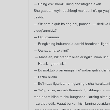
— Uning eski kamzulining cho‘ntagida ekan.
Shu gapdan keyin qushbegi maktubni o‘ziga yaqin
uzatdi:
— Siz ham o‘qub ko‘ring-chi, ponsad, — dedi va
o‘qug‘anmisiz?
— O‘qug‘anman.
— Eringizning hukumatka qarshi harakatini ilgari
— Qanaqa harakatini?
— Masalan, biz otangiz bilan eringizni nima uch
— Haqsiz, gunohsiz!
— Bu maktub bilan eringizni o‘limdan qutila olishi
— O‘zim bildim.
— Bo‘lmasa ilgaridan eringizning o‘sha harakatin
— Yo‘q, taqsir, — dedi Kumush. Qushbegining ma
men onam bilan to shu kungacha ularning nima gu
hasratda edik. Faqat bu kun kishilarning og‘zidan 