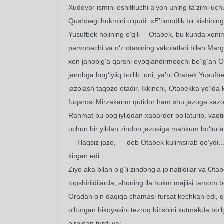
Xudoyor ismini eshitkuchi a’yon uning ta’zimi uchun
Qushbegi hukmini o‘qudi: «E’timodlik bir kishini
Yusufbek hojining o‘g‘li— Otabek, bu kunda xonim
parvonachi va o‘z otasining vakolatlari bilan Marg
xon janobig‘a qarshi oyoqlandirmoqchi bo‘lg‘an O
janobga bog‘iyliq bo‘lib, uni, ya’ni Otabek Yusufbek 
jazolash taqozo etadir. Ikkinchi, Otabekka yo‘lda
fuqarosi Mirzakarim qutidor ham shu jazoga sazovor
Rahmat bu bog‘iyliqdan xabardor bo‘laturib, vaq
uchun bir yildan zindon jazosiga mahkum bo‘lurla
— Haqsiz jazo, — deb Otabek kulimsirab qo‘ydi... 
kirgan edi.
Ziyo aka bilan o‘g‘li zindong‘a jo‘natildilar va Otab
topshirildilarda, shuning ila hukm majlisi tamom bo
Oradan o‘n daqiqa chamasi fursat kechkan edi, 
o‘lturgan hikoyasini tezroq bitishini kutmakda bo
o‘rnidan turdi va: