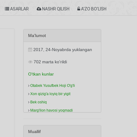
ASARLAR
NASHR QILISH
A'ZO BO'LISH
Ma'lumot
2017, 24-Noyabrda yuklangan
702 marta ko'rildi
O'tkan kunlar
Otabek Yusufbek Hoji O'g'li
Xon qizig'a loyiq bir yigit
Bek oshiq
Marg'ilon havosi yoqmadi
Kiroyi kuyaving shundog' bo'lsa
Toshkand ustida qonliq bulutlar
Muallif
Majburiyat