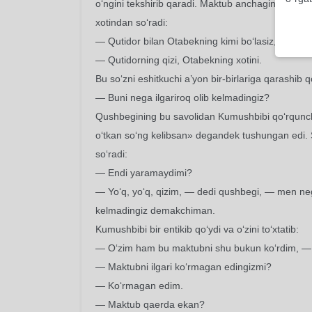
o‘ngini tekshirib qaradi. Maktub anchagina uring‘
xotindan so‘radi:
— Qutidor bilan Otabekning kimi bo‘lasiz, singlim
— Qutidorning qizi, Otabekning xotini.
Bu so‘zni eshitkuchi a’yon bir-birlariga qarashib qo
— Buni nega ilgariroq olib kelmadingiz?
Qushbegining bu savolidan Kumushbibi qo‘rqunch 
o‘tkan so‘ng kelibsan» degandek tushungan edi. S
so‘radi:
— Endi yaramaydimi?
— Yo‘q, yo‘q, qizim, — dedi qushbegi, — men neg
kelmadingiz demakchiman.
Kumushbibi bir entikib qo‘ydi va o‘zini to‘xtatib:
— O‘zim ham bu maktubni shu bukun ko‘rdim, — 
— Maktubni ilgari ko‘rmagan edingizmi?
— Ko‘rmagan edim.
— Maktub qaerda ekan?