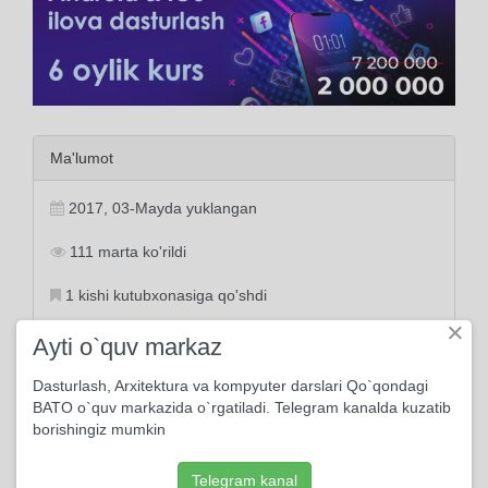
Ma'lumot
2017, 03-Mayda yuklangan
111 marta ko'rildi
1 kishi kutubxonasiga qo'shdi
×
Behzod Muhammadkarimov o'qidi
Ayti o`quv markaz
Dasturlash, Arxitektura va kompyuter darslari Qo`qondagi
BATO o`quv markazida o`rgatiladi. Telegram kanalda kuzatib
borishingiz mumkin
Tayanch tushunchalar:
ort
zamon
chippak
kor
mard
jon
gap
xarob
xona
Telegram kanal