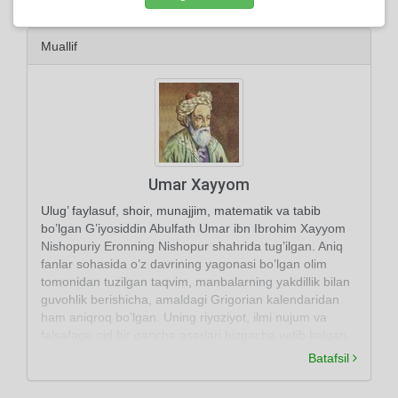
Muallif
Umar Xayyom
Ulug’ faylasuf, shoir, munajjim, matematik va tabib
bo’lgan G’iyosiddin Abulfath Umar ibn Ibrohim Xayyom
Nishopuriy Eronning Nishopur shahrida tug’ilgan. Aniq
fanlar sohasida o’z davrining yagonasi bo’lgan olim
tomonidan tuzilgan taqvim, manbalarning yakdillik bilan
guvohlik berishicha, amaldagi Grigorian kalendaridan
ham aniqroq bo’lgan. Uning riyoziyot, ilmi nujum va
falsafaga oid bir qancha asarlari bizgacha yetib kelgan.
Batafsil