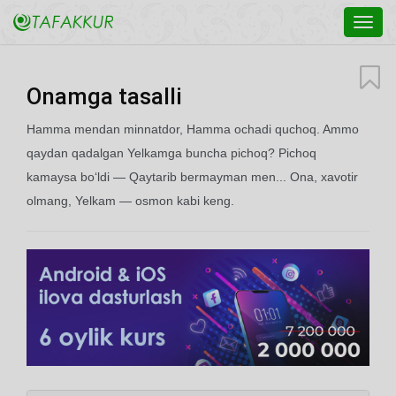
Toggl
navig
Onamga tasalli
Hamma mendan minnatdor, Hamma ochadi quchoq. Ammo
qaydan qadalgan Yelkamga buncha pichoq? Pichoq
kamaysa bo‘ldi — Qaytarib bermayman men... Ona, xavotir
olmang, Yelkam — osmon kabi keng.