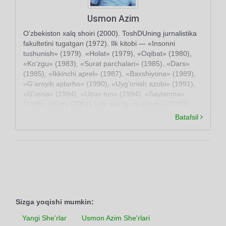
Usmon Azim
O’zbekiston xalq shoiri (2000). ToshDUning jurnalistika
fakultetini tugatgan (1972). Ilk kitobi — «Insonni
tushunish» (1979). «Holat» (1979), «Oqibat» (1980),
«Ko‘zgu» (1983), «Surat parchalari» (1985), «Dars»
(1985), «Ikkinchi aprel» (1987), «Baxshiyona» (1989),
«G’aroyib ajdarho» (1990), «Uyg‘onish azobi» (1991),
«G’ussa» (1994), «Uzun tun» (1994), «Saylanma»
(1995), «Kuz» (2001) kabi she’riy va «Jodu» (2003)
nasriy to‘plamlari nashr etilgan. Dramalar ham yozgan
Batafsil
(«Bir qadam yo‘l». 1997; «Alpomishning kaytishi», 1998
va boshqa).
Sizga yoqishi mumkin:
Yangi She'rlar
Usmon Azim She'rlari