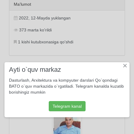
Ma'lumot
2022, 12-Mayda yuklangan
373 marta ko'rildi
1 kishi kutubxonasiga qo'shdi
×
Ayti o`quv markaz
Tayanch tushunchalar:
ona
pichoq
yelka
quchoq
osmon
dunyo
hayot
zulm
Dasturlash, Arxitektura va kompyuter darslari Qo`qondagi
BATO o`quv markazida o`rgatiladi. Telegram kanalda kuzatib
borishingiz mumkin
Muallif
Telegram kanal