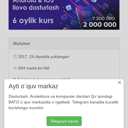
Ma'lumot
2017, 24-Aprelda yuklangan
844 marta ko'rildi
2 kishi kutubxonasiga qo'shdi
×
Ayti o`quv markaz
Dasturlash, Arxitektura va kompyuter darslari Qo`qondagi
BATO o`quv markazida o`rgatiladi. Telegram kanalda kuzatib
Tayanch tushunchalar:
borishingiz mumkin
ona
tug'ish
yurt
baxt
zoriqmoq
zerikmoq
Telegram kanal