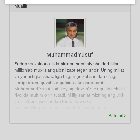
Muallif
Muhammad Yusuf
Sodda va xalqona tilda bitilgan samimiy she'rlari bilan
millionlab muxlislar qalbini zabt etgan shoir. Uning millat
va yurt istiqloli sharafiga bitgan go‘zal she’rlari o‘ziga
xosligi bilano'quvchilar qalbida aks sado berdi.
Muhammad Yusuf ijodi keyingi davr o‘zbek qo‘shiqchiligi
rivojida muhim o‘rin tutadi. Milliy san’atimizning eng yirik
va iste’dodli vakillaridan tortib, havaskor
qo‘shiqchilargacha shoir she’rlarini kuyga soladilar.
Batafsil