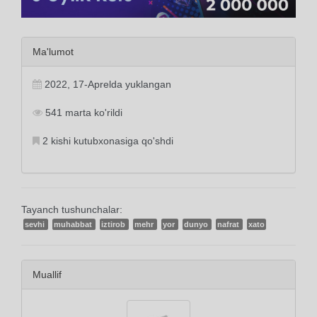
Ma'lumot
2022, 17-Aprelda yuklangan
541 marta ko'rildi
2 kishi kutubxonasiga qo'shdi
Tayanch tushunchalar:
sevhi
muhabbat
iztirob
mehr
yor
dunyo
nafrat
xato
Muallif