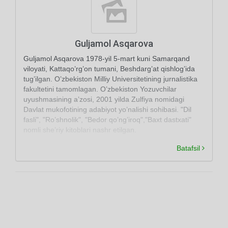
Guljamol Asqarova
Guljamol Asqarova 1978-yil 5-mart kuni Samarqand
viloyati, Kattaqo’rg’on tumani, Beshdarg’at qishlog’ida
tug’ilgan. O’zbekiston Milliy Universitetining jurnalistika
fakultetini tamomlagan. O’zbekiston Yozuvchilar
uyushmasining a’zosi, 2001 yilda Zulfiya nomidagi
Davlat mukofotining adabiyot yo’nalishi sohibasi. "Dil
fasli", "Ro’shnolik", "Bedor qo’ng’iroq","Baxt dastxati"
nomli she’riy kitoblari nashr etilgan.
Batafsil