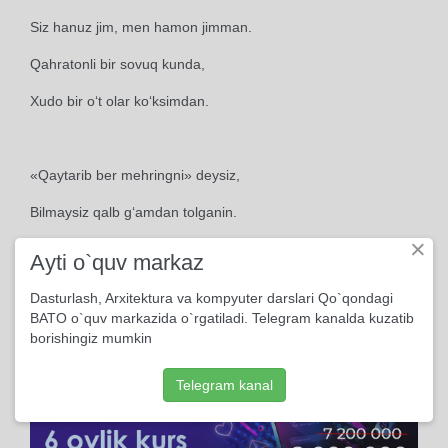
Siz hanuz jim, men hamon jimman.
Qahratonli bir sovuq kunda,
Xudo bir o‘t olar ko‘ksimdan.
«Qaytarib ber mehringni» deysiz,
Bilmaysiz qalb g‘amdan tolganin.
×
Pichirlayman sovuq, xotirjam:
Ayti o`quv markaz
«Banda bermas Xudo olganin».
Dasturlash, Arxitektura va kompyuter darslari Qo`qondagi
BATO o`quv markazida o`rgatiladi. Telegram kanalda kuzatib
borishingiz mumkin
Telegram kanal