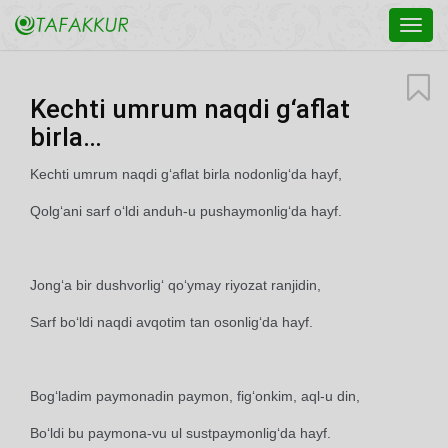
Toggl
navig
Kechti umrum naqdi g‘aflat
birla…
Kechti umrum naqdi g‘aflat birla nodonlig‘da hayf,
Qolg‘ani sarf o‘ldi anduh-u pushaymonlig‘da hayf.
Jong‘a bir dushvorlig‘ qo‘ymay riyozat ranjidin,
Sarf bo‘ldi naqdi avqotim tan osonlig‘da hayf.
Bog‘ladim paymonadin paymon, fig‘onkim, aql-u din,
Bo‘ldi bu paymona-vu ul sustpaymonlig‘da hayf.