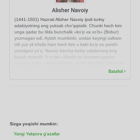
Alisher Navoiy
(1441-1501) Hazrati Alisher Navoiy ijodi turkiy
adabiyotning eng yuksak cho’qqisidir. Chunki hech kim
unga qadar bu tilda bunchalik «ko’p va xo’b» (Bobur)
yozmagan edi. Aytish mumkinki, undan keyingi salkam
olti yuz yil ichida ham hech kim u kabi ko’p va yaxshi
yozolgani yo’q. Navoiy barcha turkiy xalqlarning eng
buyuk shoiridir. U o’zini «Xitodin to Xuroson»gacha
yoyilgan turkiy «qavm»larning shoiri, deb bildi. Ularni bir
adabiy til bayrog’i ostida birlashtirdi -«yakqalam» qildi.
Batafsil
Buyuk shoir Xurosonda, uning poytaxti Hirotda yashab
ijod etdi.
Sizga yoqishi mumkin:
Yangi Yakpora g'azallar