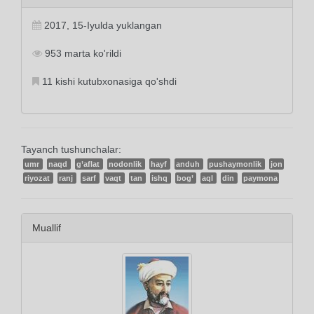
2017, 15-Iyulda yuklangan
953 marta ko'rildi
11 kishi kutubxonasiga qo'shdi
Tayanch tushunchalar:
umr
naqd
g’aflat
nodonlik
hayf
anduh
pushaymonlik
jon
riyozat
ranj
sarf
vaqt
tan
ishq
bog’
aql
din
paymona
Muallif