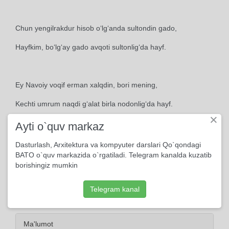
Chun yengilrakdur hisob o‘lg‘anda sultondin gado,
Hayfkim, bo‘lg‘ay gado avqoti sultonlig‘da hayf.
Ey Navoiy voqif erman xalqdin, bori mening,
Kechti umrum naqdi g‘alat birla nodonlig‘da hayf.
×
Ayti o`quv markaz
Dasturlash, Arxitektura va kompyuter darslari Qo`qondagi
BATO o`quv markazida o`rgatiladi. Telegram kanalda kuzatib
borishingiz mumkin
Telegram kanal
Ma'lumot