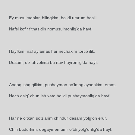
Ey musulmonlar, bilingkim, bo‘ldi umrum hosili
Nafsi kofir fitnasidin nomusulmonlig‘da hayf.
Hayfkim, naf aylamas har nechakim tortib ilik,
Desam, o‘z ahvolima bu nav hayronlig‘da hayf.
Andoq ishq qilkim, pushaymon bo‘lmag‘aysenkim, emas,
Hech osig‘ chun ish xato bo‘ldi pushaymonlig‘da hayf.
Har ne o‘tkan so‘zlarim chindur desam yolg‘on erur,
Chin budurkim, degaymen umr o‘tdi yolg‘onlig‘da hayf.